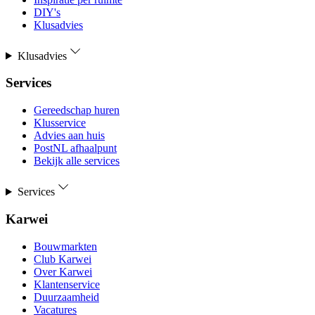
DIY's
Klusadvies
Klusadvies
Services
Gereedschap huren
Klusservice
Advies aan huis
PostNL afhaalpunt
Bekijk alle services
Services
Karwei
Bouwmarkten
Club Karwei
Over Karwei
Klantenservice
Duurzaamheid
Vacatures