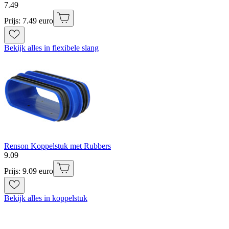
7
.
49
Prijs: 7.49 euro
Bekijk alles in flexibele slang
Renson Koppelstuk met Rubbers
9
.
09
Prijs: 9.09 euro
Bekijk alles in koppelstuk