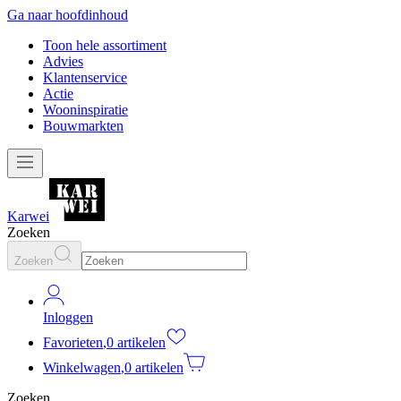
Ga naar hoofdinhoud
Toon hele assortiment
Advies
Klantenservice
Actie
Wooninspiratie
Bouwmarkten
Karwei
Zoeken
Zoeken
Inloggen
Favorieten
,
0 artikelen
Winkelwagen
,
0 artikelen
Zoeken