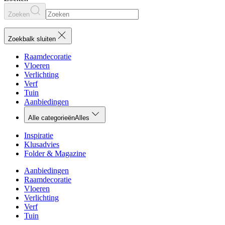
Zoeken
Zoekbalk sluiten
Raamdecoratie
Vloeren
Verlichting
Verf
Tuin
Aanbiedingen
Alle categorieën
Alles
Inspiratie
Klusadvies
Folder & Magazine
Aanbiedingen
Raamdecoratie
Vloeren
Verlichting
Verf
Tuin