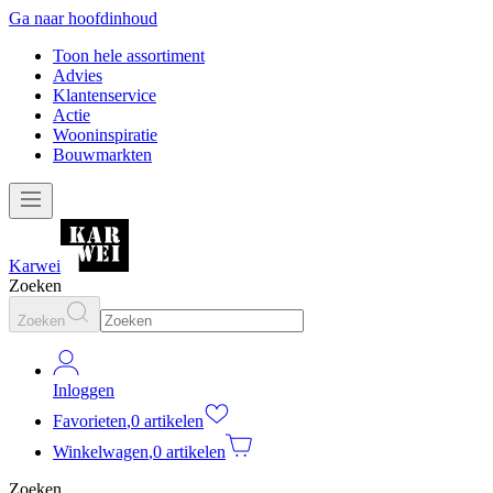
Ga naar hoofdinhoud
Toon hele assortiment
Advies
Klantenservice
Actie
Wooninspiratie
Bouwmarkten
Karwei
Zoeken
Zoeken
Inloggen
Favorieten
,
0 artikelen
Winkelwagen
,
0 artikelen
Zoeken