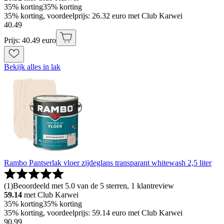
35% korting
35% korting
35% korting, voordeelprijs: 26.32 euro met Club Karwei
40
.
49
Prijs: 40.49 euro
Bekijk alles in lak
Rambo Pantserlak vloer zijdeglans transparant whitewash 2,5 liter
(
1
)
Beoordeeld met 5.0 van de 5 sterren, 1 klantreview
59.14
met Club Karwei
35% korting
35% korting
35% korting, voordeelprijs: 59.14 euro met Club Karwei
90
.
99