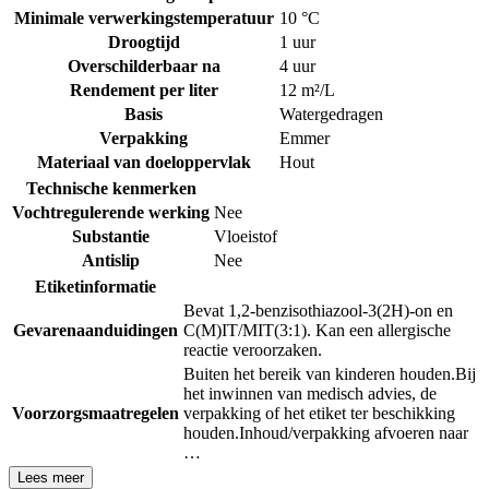
Minimale verwerkingstemperatuur
10 °C
Droogtijd
1 uur
Overschilderbaar na
4 uur
Rendement per liter
12 m²/L
Basis
Watergedragen
Verpakking
Emmer
Materiaal van doeloppervlak
Hout
Technische kenmerken
Vochtregulerende werking
Nee
Substantie
Vloeistof
Antislip
Nee
Etiketinformatie
Bevat 1,2-benzisothiazool-3(2H)-on en
Gevarenaanduidingen
C(M)IT/MIT(3:1). Kan een allergische
reactie veroorzaken.
Buiten het bereik van kinderen houden.
Bij
het inwinnen van medisch advies, de
Voorzorgsmaatregelen
verpakking of het etiket ter beschikking
houden.
Inhoud/verpakking afvoeren naar
…
Lees meer