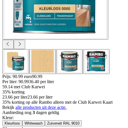
Prijs: 90.99 euro
90
.
99
Per
liter
:
90.99
36.40
per
liter
59.14
met Club Karwei
35% korting
23.66
per
liter
23.66
per
liter
35% korting op alle Rambo alleen met de Club Karwei Kaart
Bekijk
alle producten uit deze actie.
Aanbieding nog
3
dagen geldig
Kleur
:
Kleurloos
Whitewash
Zuiverwit RAL 9010