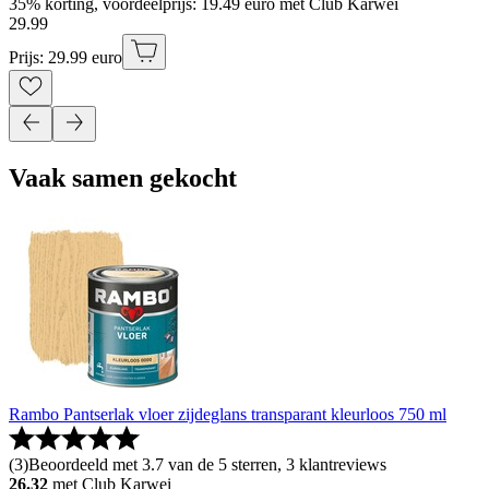
35% korting, voordeelprijs: 19.49 euro met Club Karwei
29
.
99
Prijs: 29.99 euro
Vaak samen gekocht
Rambo Pantserlak vloer zijdeglans transparant kleurloos 750 ml
(
3
)
Beoordeeld met 3.7 van de 5 sterren, 3 klantreviews
26.32
met Club Karwei