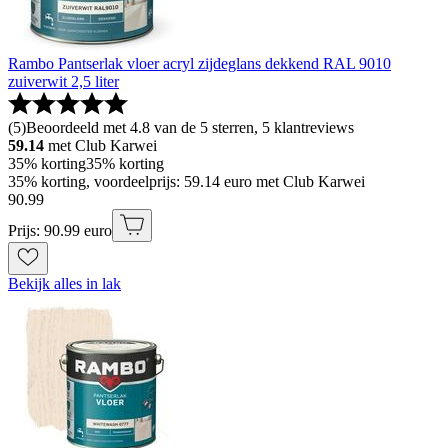
Rambo Pantserlak vloer acryl zijdeglans dekkend RAL 9010
zuiverwit 2,5 liter
(
5
)
Beoordeeld met 4.8 van de 5 sterren, 5 klantreviews
59.14
met Club Karwei
35% korting
35% korting
35% korting, voordeelprijs: 59.14 euro met Club Karwei
90
.
99
Prijs: 90.99 euro
Bekijk alles in lak