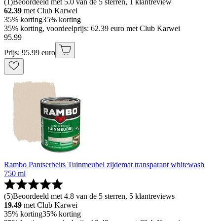
(
1
)
Beoordeeld met 5.0 van de 5 sterren, 1 klantreview
62.39
met Club Karwei
35% korting
35% korting
35% korting, voordeelprijs: 62.39 euro met Club Karwei
95
.
99
Prijs: 95.99 euro
Rambo Pantserbeits Tuinmeubel zijdemat transparant whitewash
750 ml
(
5
)
Beoordeeld met 4.8 van de 5 sterren, 5 klantreviews
19.49
met Club Karwei
35% korting
35% korting