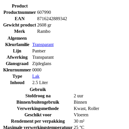
Product
Productnummer
607990
EAN
8716242889342
Gewicht product
2608 gr
Merk
Rambo
Algemeen
Kleurfamilie
Transparant
Lijn
Pantser
Afwerking
Transparant
Glansgraad
Zijdeglans
Kleurnummer
0000
Type
Lak
Inhoud
2.5 Liter
Gebruik
Stofdroog na
2 uur
Binnen/buitengebruik
Binnen
Verwerkingsmethode
Kwast
,
Roller
Geschikt voor
Vloeren
Rendement per verpakking
30 m²
Maximale verwerkingstemperatuur
25 °C