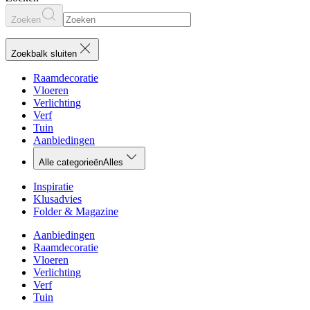
Zoeken
Zoekbalk sluiten
Raamdecoratie
Vloeren
Verlichting
Verf
Tuin
Aanbiedingen
Alle categorieën
Alles
Inspiratie
Klusadvies
Folder & Magazine
Aanbiedingen
Raamdecoratie
Vloeren
Verlichting
Verf
Tuin