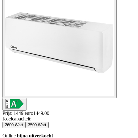
Prijs: 1449 euro
1449
.
00
Koelcapaciteit
:
2600 Watt
3500 Watt
Online
bijna uitverkocht