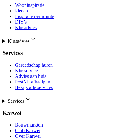
Wooninspiratie
Ideeën
Inspiratie per ruimte
DIY's
Klusadvies
Klusadvies
Services
Gereedschap huren
Klusservice
Advies aan huis
PostNL afhaalpunt
Bekijk alle services
Services
Karwei
Bouwmarkten
Club Karwei
Over Karwei