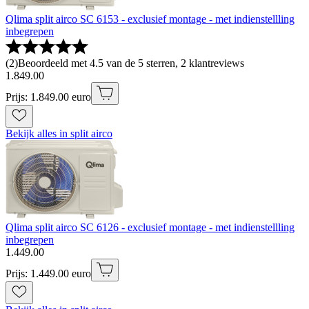
Qlima split airco SC 6153 - exclusief montage - met indienstellling
inbegrepen
(
2
)
Beoordeeld met 4.5 van de 5 sterren, 2 klantreviews
1
.
849
.
00
Prijs: 1.849.00 euro
Bekijk alles in split airco
Qlima split airco SC 6126 - exclusief montage - met indienstellling
inbegrepen
1
.
449
.
00
Prijs: 1.449.00 euro