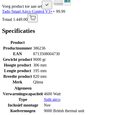
Voeg product toe aan set
Tado Smart Airco Control V3+
+ 99.99
Totaal 1.449.00
Specificaties
Product
Productnummer
386236
EAN
8713508004730
Gewicht product
9000 gr
Hoogte product
306 mm
Lengte product
195 mm
Breedte product
820 mm
Merk
Qlima
Algemeen
Verwarmingscapaciteit
4600 Watt
Type
Split airco
Inclusief montage
Nee
Koelvermogen
9000 British thermal unit