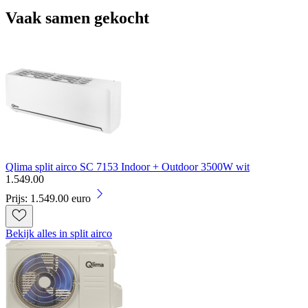
Vaak samen gekocht
Qlima split airco SC 7153 Indoor + Outdoor 3500W wit
1
.
549
.
00
Prijs: 1.549.00 euro
Bekijk alles in split airco