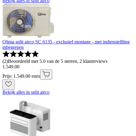
Bekijk alles in split airco
Qlima split airco SC 6135 - exclusief montage - met indienstellling
inbegrepen
(
2
)
Beoordeeld met 5.0 van de 5 sterren, 2 klantreviews
1
.
549
.
00
Prijs: 1.549.00 euro
Bekijk alles in split airco