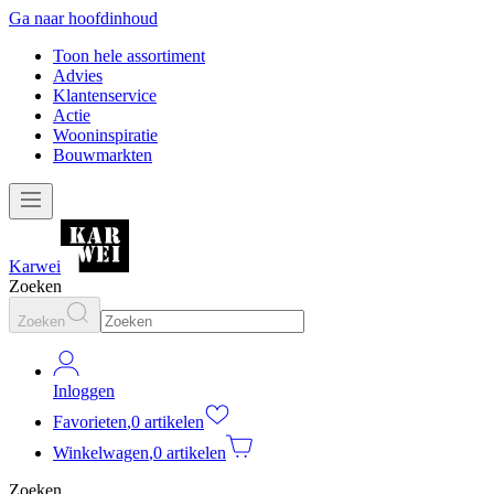
Ga naar hoofdinhoud
Toon hele assortiment
Advies
Klantenservice
Actie
Wooninspiratie
Bouwmarkten
Karwei
Zoeken
Zoeken
Inloggen
Favorieten
,
0 artikelen
Winkelwagen
,
0 artikelen
Zoeken