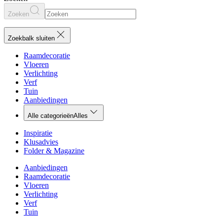
Zoeken
Zoekbalk sluiten
Raamdecoratie
Vloeren
Verlichting
Verf
Tuin
Aanbiedingen
Alle categorieën
Alles
Inspiratie
Klusadvies
Folder & Magazine
Aanbiedingen
Raamdecoratie
Vloeren
Verlichting
Verf
Tuin