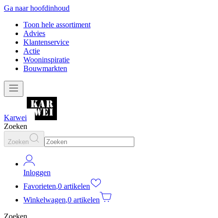
Ga naar hoofdinhoud
Toon hele assortiment
Advies
Klantenservice
Actie
Wooninspiratie
Bouwmarkten
Karwei
Zoeken
Zoeken
Inloggen
Favorieten
,
0 artikelen
Winkelwagen
,
0 artikelen
Zoeken