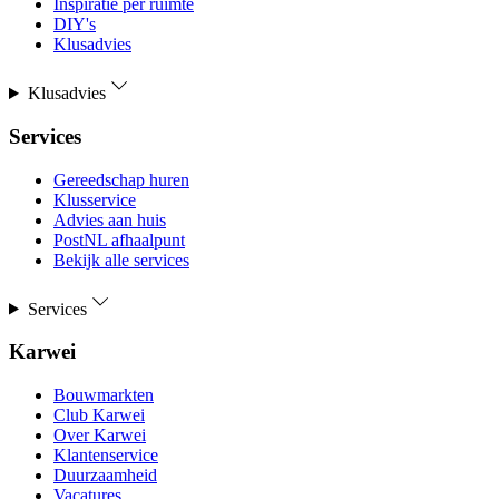
Inspiratie per ruimte
DIY's
Klusadvies
Klusadvies
Services
Gereedschap huren
Klusservice
Advies aan huis
PostNL afhaalpunt
Bekijk alle services
Services
Karwei
Bouwmarkten
Club Karwei
Over Karwei
Klantenservice
Duurzaamheid
Vacatures