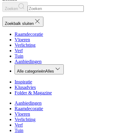
Zoeken
Zoekbalk sluiten
Raamdecoratie
Vloeren
Verlichting
Verf
Tuin
Aanbiedingen
Alle categorieën
Alles
Inspiratie
Klusadvies
Folder & Magazine
Aanbiedingen
Raamdecoratie
Vloeren
Verlichting
Verf
Tuin