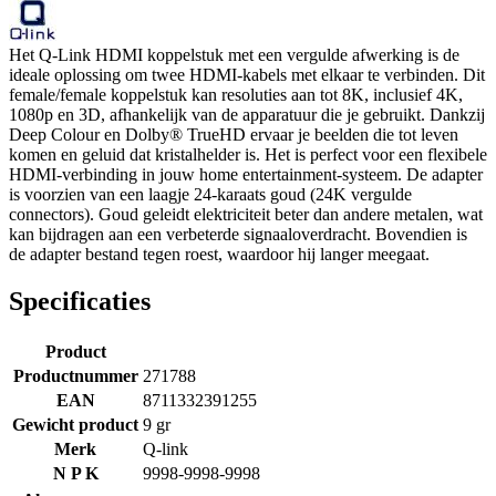
Het Q-Link HDMI koppelstuk met een vergulde afwerking is de
ideale oplossing om twee HDMI-kabels met elkaar te verbinden. Dit
female/female koppelstuk kan resoluties aan tot 8K, inclusief 4K,
1080p en 3D, afhankelijk van de apparatuur die je gebruikt. Dankzij
Deep Colour en Dolby® TrueHD ervaar je beelden die tot leven
komen en geluid dat kristalhelder is. Het is perfect voor een flexibele
HDMI-verbinding in jouw home entertainment-systeem. De adapter
is voorzien van een laagje 24-karaats goud (24K vergulde
connectors). Goud geleidt elektriciteit beter dan andere metalen, wat
kan bijdragen aan een verbeterde signaaloverdracht. Bovendien is
de adapter bestand tegen roest, waardoor hij langer meegaat.
Specificaties
Product
Productnummer
271788
EAN
8711332391255
Gewicht product
9 gr
Merk
Q-link
N P K
9998-9998-9998