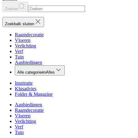
Zoeken
Zoekbalk sluiten
Raamdecoratie
Vloeren
Verlichting
Verf
Tuin
Aanbiedingen
Alle categorieën
Alles
Inspiratie
Klusadvies
Folder & Magazine
Aanbiedingen
Raamdecoratie
Vloeren
Verlichting
Verf
Tuin