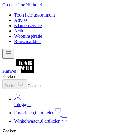
Ga naar hoofdinhoud
Toon hele assortiment
Advies
Klantenservice
Actie
Wooninspiratie
Bouwmarkten
Karwei
Zoeken
Zoeken
Inloggen
Favorieten
,
0 artikelen
Winkelwagen
,
0 artikelen
Zoeken