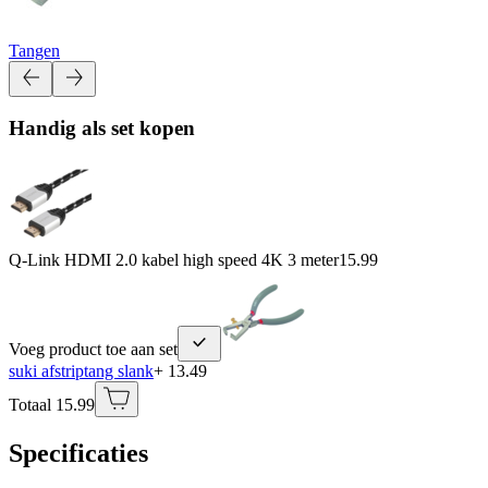
Tangen
Handig als set kopen
Q-Link HDMI 2.0 kabel high speed 4K 3 meter
15.99
Voeg product toe aan set
suki afstriptang slank
+ 13.49
Totaal 15.99
Specificaties