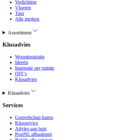
Verlichting
Vloeren
Tuin
Alle merken
Assortiment
Klusadvies
Wooninspiratie
Ideeën
Inspiratie per ruimte
DIY's
Klusadvies
Klusadvies
Services
Gereedschap huren
Klusservice
Advies aan huis
PostNL afhaalpunt
Bekijk alle services