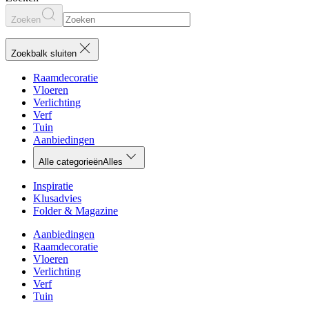
Zoeken
Zoekbalk sluiten
Raamdecoratie
Vloeren
Verlichting
Verf
Tuin
Aanbiedingen
Alle categorieën
Alles
Inspiratie
Klusadvies
Folder & Magazine
Aanbiedingen
Raamdecoratie
Vloeren
Verlichting
Verf
Tuin