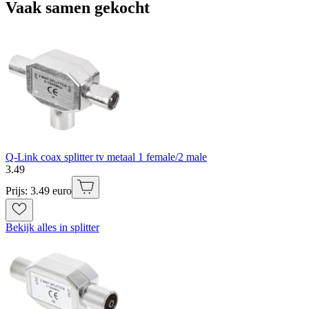
Vaak samen gekocht
Q-Link coax splitter tv metaal 1 female/2 male
3
.
49
Prijs: 3.49 euro
Bekijk alles in splitter