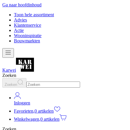
Ga naar hoofdinhoud
Toon hele assortiment
Advies
Klantenservice
Actie
Wooninspiratie
Bouwmarkten
Karwei
Zoeken
Zoeken
Inloggen
Favorieten
,
0 artikelen
Winkelwagen
,
0 artikelen
Zoeken