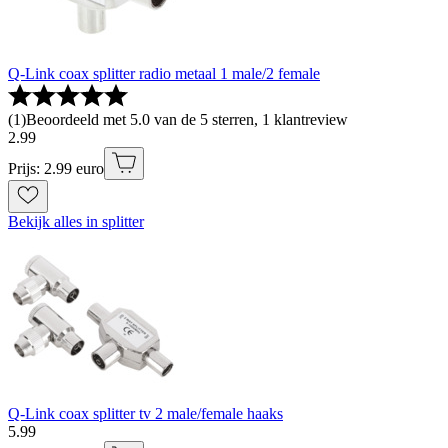
Q-Link coax splitter radio metaal 1 male/2 female
(
1
)
Beoordeeld met 5.0 van de 5 sterren, 1 klantreview
2
.
99
Prijs: 2.99 euro
Bekijk alles in splitter
Q-Link coax splitter tv 2 male/female haaks
5
.
99