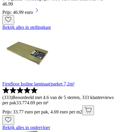
46
.
99
Prijs: 46.99 euro
Bekijk alles in stellingkast
Firstfloor Isoline laminaat/parket 7,2m²
(
333
)
Beoordeeld met 4.6 van de 5 sterren, 333 klantreviews
per pak
33
.
77
4.69 per m²
Prijs: 33.77 euro per pak, 4.69 euro per m2
Bekijk alles in ondervloer