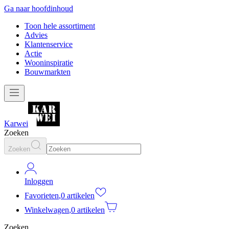
Ga naar hoofdinhoud
Toon hele assortiment
Advies
Klantenservice
Actie
Wooninspiratie
Bouwmarkten
Karwei
Zoeken
Zoeken
Inloggen
Favorieten
,
0 artikelen
Winkelwagen
,
0 artikelen
Zoeken