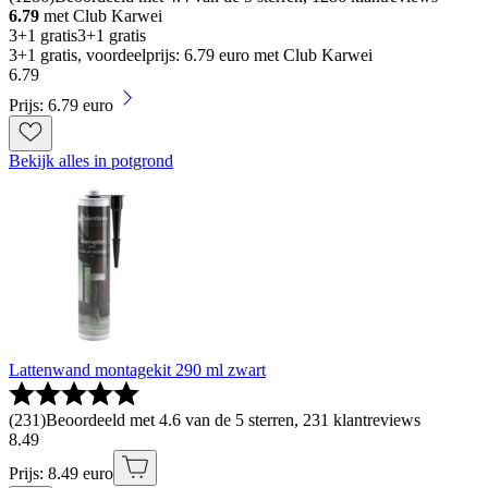
6.79
met Club Karwei
3+1 gratis
3+1 gratis
3+1 gratis, voordeelprijs: 6.79 euro met Club Karwei
6
.
79
Prijs: 6.79 euro
Bekijk alles in potgrond
Lattenwand montagekit 290 ml zwart
(
231
)
Beoordeeld met 4.6 van de 5 sterren, 231 klantreviews
8
.
49
Prijs: 8.49 euro