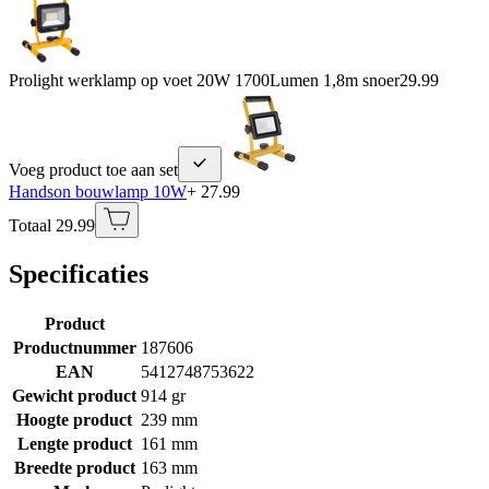
Prolight werklamp op voet 20W 1700Lumen 1,8m snoer
29.99
Voeg product toe aan set
Handson bouwlamp 10W
+ 27.99
Totaal 29.99
Specificaties
Product
Productnummer
187606
EAN
5412748753622
Gewicht product
914 gr
Hoogte product
239 mm
Lengte product
161 mm
Breedte product
163 mm