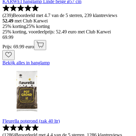
KARWEI hanglamp Linde beige ø57 cm
(
239
)
Beoordeeld met 4.7 van de 5 sterren, 239 klantreviews
52.49
met Club Karwei
25% korting
25% korting
25% korting, voordeelprijs: 52.49 euro met Club Karwei
69
.
99
Prijs: 69.99 euro
Bekijk alles in hanglamp
Fleurella potgrond (zak 40 ltr)
(
1286
)
Beoordeeld met 4.4 van de 5 sterren, 1286 klantreviews