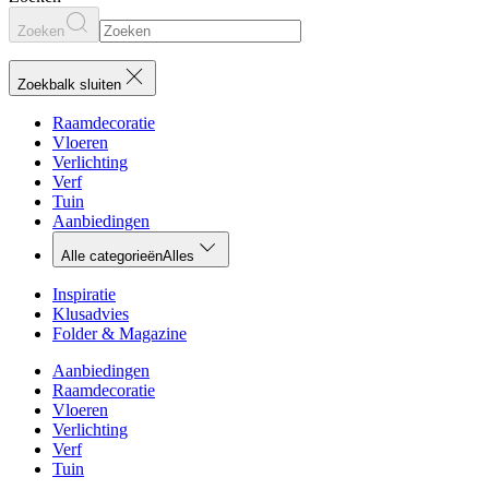
Zoeken
Zoekbalk sluiten
Raamdecoratie
Vloeren
Verlichting
Verf
Tuin
Aanbiedingen
Alle categorieën
Alles
Inspiratie
Klusadvies
Folder & Magazine
Aanbiedingen
Raamdecoratie
Vloeren
Verlichting
Verf
Tuin