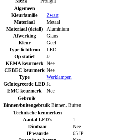
Merk
Prolight
Algemeen
Kleurfamilie
Zwart
Materiaal
Metaal
Materiaal (detail)
Aluminium
Afwerking
Glans
Kleur
Geel
Type lichtbron
LED
Op statief
Ja
KEMA keurmerk
Nee
CEBEC keurmerk
Nee
Type
Werklampen
Geïntegreerde LED
Ja
EMC keurmerk
Nee
Gebruik
Binnen/buitengebruik
Binnen
,
Buiten
Technische kenmerken
Aantal LED's
1
Dimbaar
Nee
IP waarde
65 IP