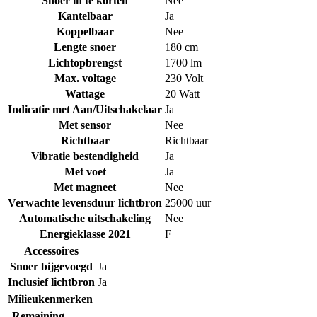
Snoer in te korten
Nee
Kantelbaar
Ja
Koppelbaar
Nee
Lengte snoer
180 cm
Lichtopbrengst
1700 lm
Max. voltage
230 Volt
Wattage
20 Watt
Indicatie met Aan/Uitschakelaar
Ja
Met sensor
Nee
Richtbaar
Richtbaar
Vibratie bestendigheid
Ja
Met voet
Ja
Met magneet
Nee
Verwachte levensduur lichtbron
25000 uur
Automatische uitschakeling
Nee
Energieklasse 2021
F
Accessoires
Snoer bijgevoegd
Ja
Inclusief lichtbron
Ja
Milieukenmerken
Remaining