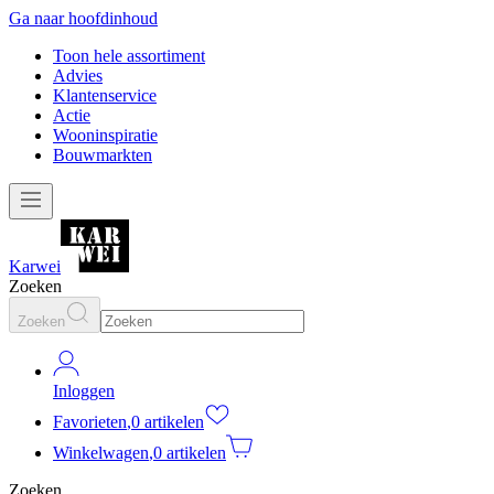
Ga naar hoofdinhoud
Toon hele assortiment
Advies
Klantenservice
Actie
Wooninspiratie
Bouwmarkten
Karwei
Zoeken
Zoeken
Inloggen
Favorieten
,
0 artikelen
Winkelwagen
,
0 artikelen
Zoeken