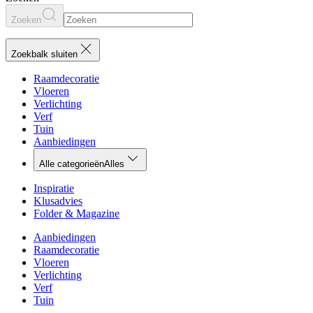
Zoeken
Zoekbalk sluiten
Raamdecoratie
Vloeren
Verlichting
Verf
Tuin
Aanbiedingen
Alle categorieën
Alles
Inspiratie
Klusadvies
Folder & Magazine
Aanbiedingen
Raamdecoratie
Vloeren
Verlichting
Verf
Tuin