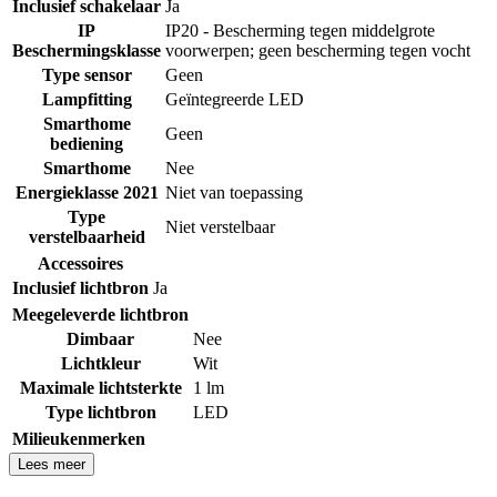
Inclusief schakelaar
Ja
IP
IP20 - Bescherming tegen middelgrote
Beschermingsklasse
voorwerpen; geen bescherming tegen vocht
Type sensor
Geen
Lampfitting
Geïntegreerde LED
Smarthome
Geen
bediening
Smarthome
Nee
Energieklasse 2021
Niet van toepassing
Type
Niet verstelbaar
verstelbaarheid
Accessoires
Inclusief lichtbron
Ja
Meegeleverde lichtbron
Dimbaar
Nee
Lichtkleur
Wit
Maximale lichtsterkte
1 lm
Type lichtbron
LED
Milieukenmerken
Lees meer