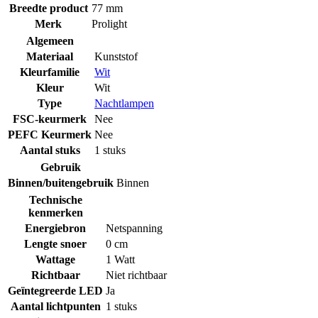
Breedte product
77 mm
Merk
Prolight
Algemeen
Materiaal
Kunststof
Kleurfamilie
Wit
Kleur
Wit
Type
Nachtlampen
FSC-keurmerk
Nee
PEFC Keurmerk
Nee
Aantal stuks
1 stuks
Gebruik
Binnen/buitengebruik
Binnen
Technische
kenmerken
Energiebron
Netspanning
Lengte snoer
0 cm
Wattage
1 Watt
Richtbaar
Niet richtbaar
Geïntegreerde LED
Ja
Aantal lichtpunten
1 stuks