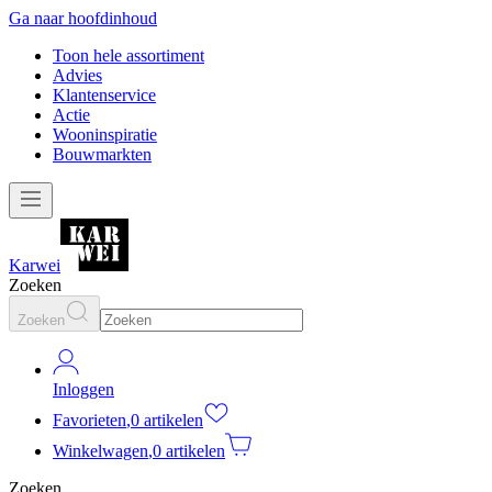
Ga naar hoofdinhoud
Toon hele assortiment
Advies
Klantenservice
Actie
Wooninspiratie
Bouwmarkten
Karwei
Zoeken
Zoeken
Inloggen
Favorieten
,
0 artikelen
Winkelwagen
,
0 artikelen
Zoeken