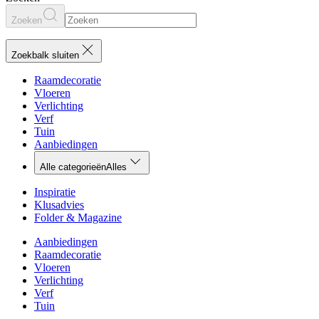
Zoeken
Zoekbalk sluiten
Raamdecoratie
Vloeren
Verlichting
Verf
Tuin
Aanbiedingen
Alle categorieën
Alles
Inspiratie
Klusadvies
Folder & Magazine
Aanbiedingen
Raamdecoratie
Vloeren
Verlichting
Verf
Tuin