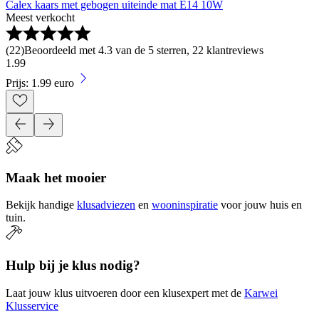
Calex kaars met gebogen uiteinde mat E14 10W
Meest verkocht
(
22
)
Beoordeeld met 4.3 van de 5 sterren, 22 klantreviews
1
.
99
Prijs: 1.99 euro
Maak het mooier
Bekijk handige
klusadviezen
en
wooninspiratie
voor jouw huis en
tuin.
Hulp bij je klus nodig?
Laat jouw klus uitvoeren door een klusexpert met de
Karwei
Klusservice