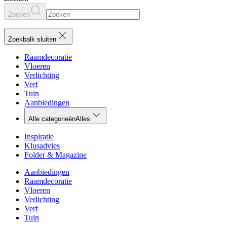
Zoeken
Zoekbalk sluiten
Raamdecoratie
Vloeren
Verlichting
Verf
Tuin
Aanbiedingen
Alle categorieën
Alles
Inspiratie
Klusadvies
Folder & Magazine
Aanbiedingen
Raamdecoratie
Vloeren
Verlichting
Verf
Tuin