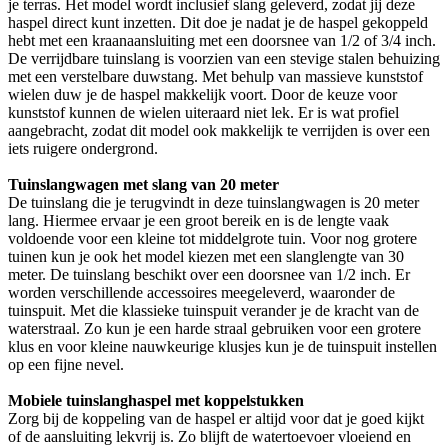
je terras. Het model wordt inclusief slang geleverd, zodat jij deze
haspel direct kunt inzetten. Dit doe je nadat je de haspel gekoppeld
hebt met een kraanaansluiting met een doorsnee van 1/2 of 3/4 inch.
De verrijdbare tuinslang is voorzien van een stevige stalen behuizing
met een verstelbare duwstang. Met behulp van massieve kunststof
wielen duw je de haspel makkelijk voort. Door de keuze voor
kunststof kunnen de wielen uiteraard niet lek. Er is wat profiel
aangebracht, zodat dit model ook makkelijk te verrijden is over een
iets ruigere ondergrond.
Tuinslangwagen met slang van 20 meter
De tuinslang die je terugvindt in deze tuinslangwagen is 20 meter
lang. Hiermee ervaar je een groot bereik en is de lengte vaak
voldoende voor een kleine tot middelgrote tuin. Voor nog grotere
tuinen kun je ook het model kiezen met een slanglengte van 30
meter. De tuinslang beschikt over een doorsnee van 1/2 inch. Er
worden verschillende accessoires meegeleverd, waaronder de
tuinspuit. Met die klassieke tuinspuit verander je de kracht van de
waterstraal. Zo kun je een harde straal gebruiken voor een grotere
klus en voor kleine nauwkeurige klusjes kun je de tuinspuit instellen
op een fijne nevel.
Mobiele tuinslanghaspel met koppelstukken
Zorg bij de koppeling van de haspel er altijd voor dat je goed kijkt
of de aansluiting lekvrij is. Zo blijft de watertoevoer vloeiend en