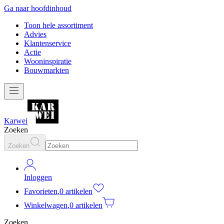
Ga naar hoofdinhoud
Toon hele assortiment
Advies
Klantenservice
Actie
Wooninspiratie
Bouwmarkten
Karwei
Zoeken
Zoeken
Inloggen
Favorieten
,
0 artikelen
Winkelwagen
,
0 artikelen
Zoeken