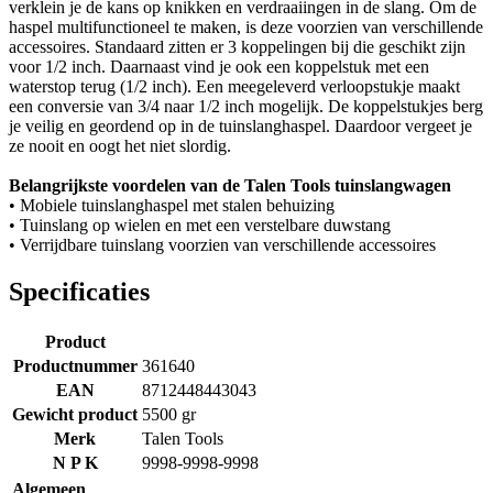
verklein je de kans op knikken en verdraaiingen in de slang. Om de
haspel multifunctioneel te maken, is deze voorzien van verschillende
accessoires. Standaard zitten er 3 koppelingen bij die geschikt zijn
voor 1/2 inch. Daarnaast vind je ook een koppelstuk met een
waterstop terug (1/2 inch). Een meegeleverd verloopstukje maakt
een conversie van 3/4 naar 1/2 inch mogelijk. De koppelstukjes berg
je veilig en geordend op in de tuinslanghaspel. Daardoor vergeet je
ze nooit en oogt het niet slordig.
Belangrijkste voordelen van de Talen Tools tuinslangwagen
• Mobiele tuinslanghaspel met stalen behuizing
• Tuinslang op wielen en met een verstelbare duwstang
• Verrijdbare tuinslang voorzien van verschillende accessoires
Specificaties
Product
Productnummer
361640
EAN
8712448443043
Gewicht product
5500 gr
Merk
Talen Tools
N P K
9998-9998-9998
Algemeen