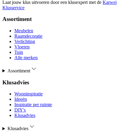
Laat jouw klus uitvoeren door een klusexpert met de
Karwei
Klusservice
Assortiment
Meubelen
Raamdecoratie
Verlichting
Vloeren
Tuin
Alle merken
Assortiment
Klusadvies
Wooninspiratie
Ideeën
Inspiratie per ruimte
DIY's
Klusadvies
Klusadvies