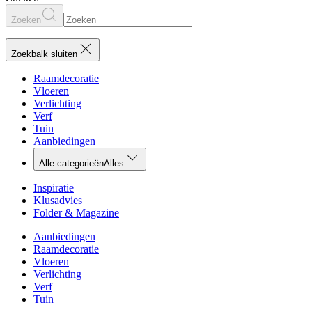
Zoeken
Zoekbalk sluiten
Raamdecoratie
Vloeren
Verlichting
Verf
Tuin
Aanbiedingen
Alle categorieën
Alles
Inspiratie
Klusadvies
Folder & Magazine
Aanbiedingen
Raamdecoratie
Vloeren
Verlichting
Verf
Tuin