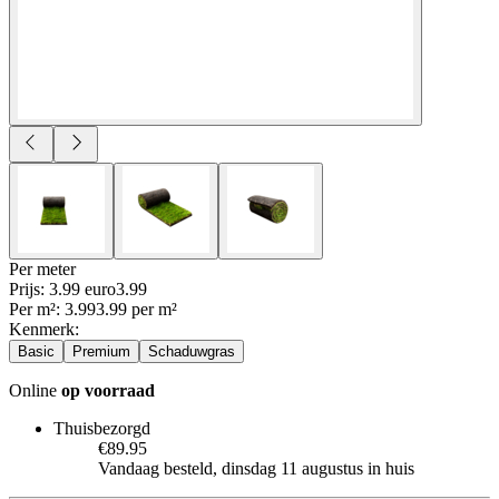
Per
meter
Prijs: 3.99 euro
3
.
99
Per
m²
:
3.99
3.99
per
m²
Kenmerk
:
Basic
Premium
Schaduwgras
Online
op voorraad
Thuisbezorgd
€89.95
Vandaag besteld, dinsdag 11 augustus in huis