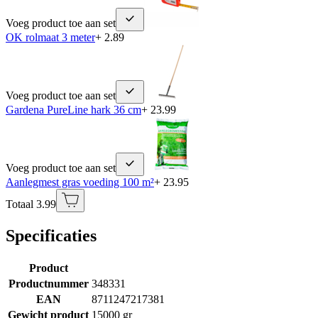
Voeg product toe aan set
OK rolmaat 3 meter
+ 2.89
Voeg product toe aan set
Gardena PureLine hark 36 cm
+ 23.99
Voeg product toe aan set
Aanlegmest gras voeding 100 m²
+ 23.95
Totaal 3.99
Specificaties
Product
Productnummer
348331
EAN
8711247217381
Gewicht product
15000 gr