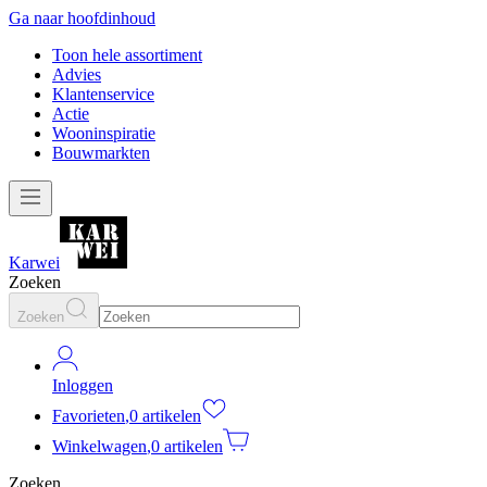
Ga naar hoofdinhoud
Toon hele assortiment
Advies
Klantenservice
Actie
Wooninspiratie
Bouwmarkten
Karwei
Zoeken
Zoeken
Inloggen
Favorieten
,
0 artikelen
Winkelwagen
,
0 artikelen
Zoeken