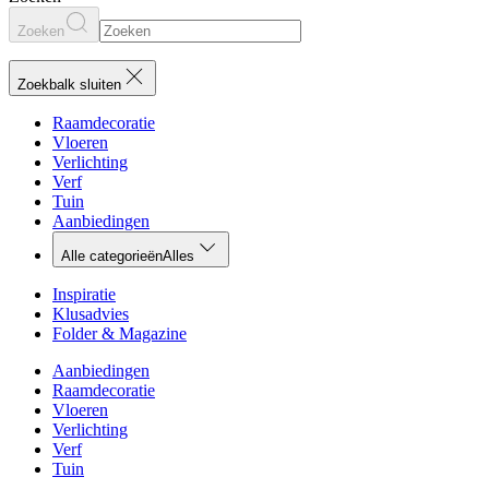
Zoeken
Zoekbalk sluiten
Raamdecoratie
Vloeren
Verlichting
Verf
Tuin
Aanbiedingen
Alle categorieën
Alles
Inspiratie
Klusadvies
Folder & Magazine
Aanbiedingen
Raamdecoratie
Vloeren
Verlichting
Verf
Tuin