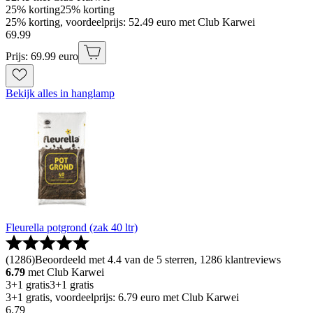
25% korting
25% korting
25% korting, voordeelprijs: 52.49 euro met Club Karwei
69
.
99
Prijs: 69.99 euro
Bekijk alles in hanglamp
Fleurella potgrond (zak 40 ltr)
(
1286
)
Beoordeeld met 4.4 van de 5 sterren, 1286 klantreviews
6.79
met Club Karwei
3+1 gratis
3+1 gratis
3+1 gratis, voordeelprijs: 6.79 euro met Club Karwei
6
.
79