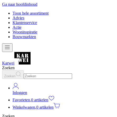
Ga naar hoofdinhoud
Toon hele assortiment
Advies
Klantenservice
Actie
Wooninspiratie
Bouwmarkten
Karwei
Zoeken
Zoeken
Inloggen
Favorieten
,
0 artikelen
Winkelwagen
,
0 artikelen
Zoeken