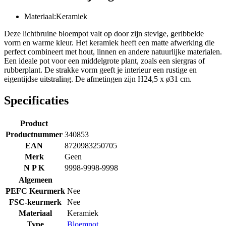
Materiaal:Keramiek
Deze lichtbruine bloempot valt op door zijn stevige, geribbelde
vorm en warme kleur. Het keramiek heeft een matte afwerking die
perfect combineert met hout, linnen en andere natuurlijke materialen.
Een ideale pot voor een middelgrote plant, zoals een siergras of
rubberplant. De strakke vorm geeft je interieur een rustige en
eigentijdse uitstraling. De afmetingen zijn H24,5 x ø31 cm.
Specificaties
Product
Productnummer
340853
EAN
8720983250705
Merk
Geen
N P K
9998-9998-9998
Algemeen
PEFC Keurmerk
Nee
FSC-keurmerk
Nee
Materiaal
Keramiek
Type
Bloempot