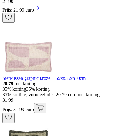
21
.
99
Prijs: 21.99 euro
Sierkussen graphic l.roze - l55xb35xh10cm
20.79
met korting
35% korting
35% korting
35% korting, voordeelprijs: 20.79 euro met korting
31
.
99
Prijs: 31.99 euro