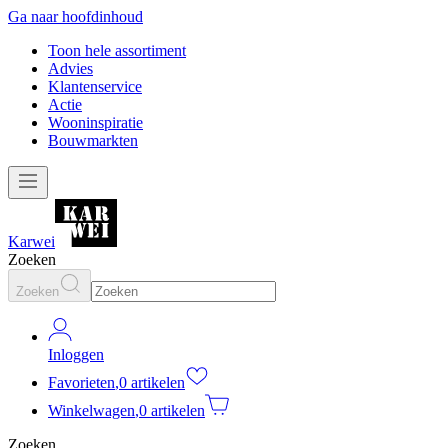
Ga naar hoofdinhoud
Toon hele assortiment
Advies
Klantenservice
Actie
Wooninspiratie
Bouwmarkten
Karwei
Zoeken
Zoeken
Inloggen
Favorieten
,
0 artikelen
Winkelwagen
,
0 artikelen
Zoeken