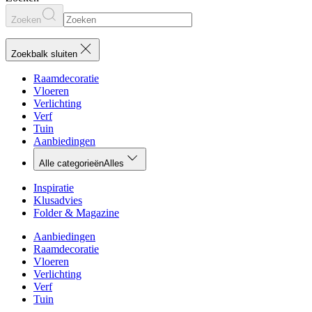
Zoeken
Zoekbalk sluiten
Raamdecoratie
Vloeren
Verlichting
Verf
Tuin
Aanbiedingen
Alle categorieën
Alles
Inspiratie
Klusadvies
Folder & Magazine
Aanbiedingen
Raamdecoratie
Vloeren
Verlichting
Verf
Tuin