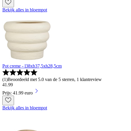
Bekijk alles in bloempot
Pot creme - l38xb37,5xh28,5cm
(
1
)
Beoordeeld met 5.0 van de 5 sterren, 1 klantreview
41
.
99
Prijs: 41.99 euro
Bekijk alles in bloempot