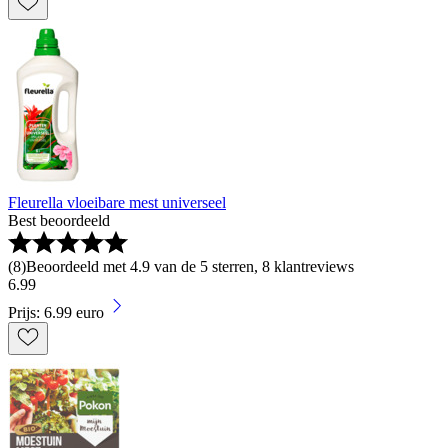
Fleurella vloeibare mest universeel
Best beoordeeld
(
8
)
Beoordeeld met 4.9 van de 5 sterren, 8 klantreviews
6
.
99
Prijs: 6.99 euro