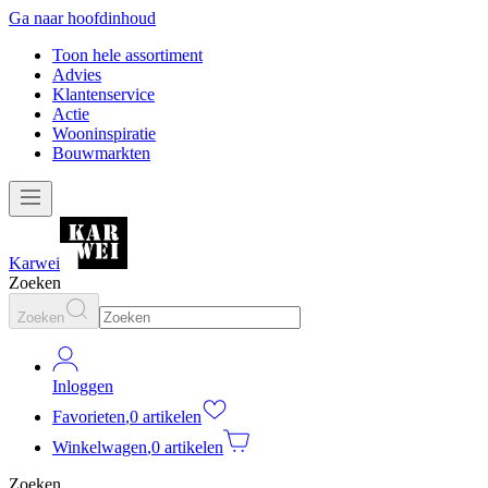
Ga naar hoofdinhoud
Toon hele assortiment
Advies
Klantenservice
Actie
Wooninspiratie
Bouwmarkten
Karwei
Zoeken
Zoeken
Inloggen
Favorieten
,
0 artikelen
Winkelwagen
,
0 artikelen
Zoeken