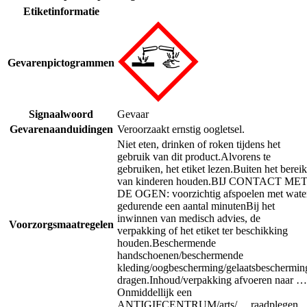
Etiketinformatie
Gevarenpictogrammen
Signaalwoord
Gevaar
Gevarenaanduidingen
Veroorzaakt ernstig oogletsel.
Niet eten, drinken of roken tijdens het
gebruik van dit product.
Alvorens te
gebruiken, het etiket lezen.
Buiten het bereik
van kinderen houden.
BIJ CONTACT ME
DE OGEN: voorzichtig afspoelen met wate
gedurende een aantal minuten
Bij het
inwinnen van medisch advies, de
Voorzorgsmaatregelen
verpakking of het etiket ter beschikking
houden.
Beschermende
handschoenen/beschermende
kleding/oogbescherming/gelaatsbeschermin
dragen.
Inhoud/verpakking afvoeren naar …
Onmiddellijk een
ANTIGIFCENTRUM/arts/… raadplegen.