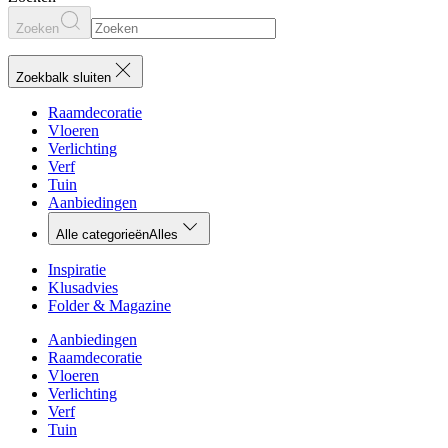
Zoeken
Zoekbalk sluiten
Raamdecoratie
Vloeren
Verlichting
Verf
Tuin
Aanbiedingen
Alle categorieën
Alles
Inspiratie
Klusadvies
Folder & Magazine
Aanbiedingen
Raamdecoratie
Vloeren
Verlichting
Verf
Tuin