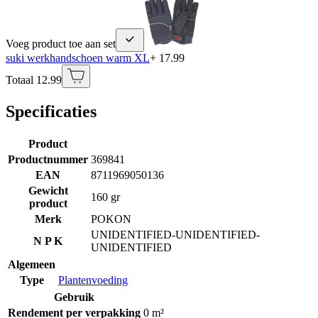
Voeg product toe aan set
suki werkhandschoen warm XL
+ 17.99
Totaal 12.99
Specificaties
Product
Productnummer
369841
EAN
8711969050136
Gewicht
160 gr
product
Merk
POKON
UNIDENTIFIED-UNIDENTIFIED-
N P K
UNIDENTIFIED
Algemeen
Type
Plantenvoeding
Gebruik
Rendement per verpakking
0 m²