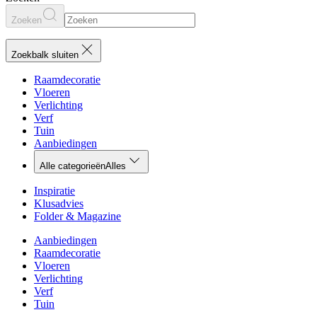
Zoeken
Zoekbalk sluiten
Raamdecoratie
Vloeren
Verlichting
Verf
Tuin
Aanbiedingen
Alle categorieën
Alles
Inspiratie
Klusadvies
Folder & Magazine
Aanbiedingen
Raamdecoratie
Vloeren
Verlichting
Verf
Tuin