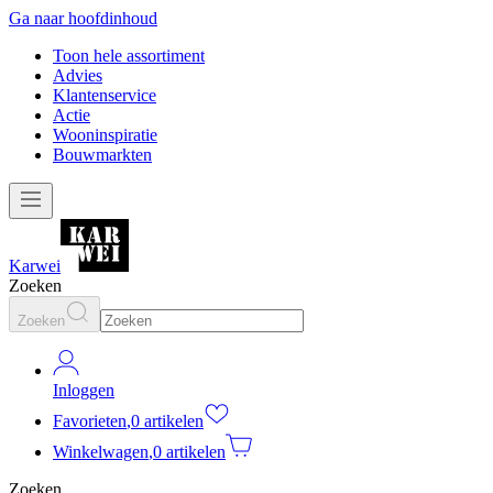
Ga naar hoofdinhoud
Toon hele assortiment
Advies
Klantenservice
Actie
Wooninspiratie
Bouwmarkten
Karwei
Zoeken
Zoeken
Inloggen
Favorieten
,
0 artikelen
Winkelwagen
,
0 artikelen
Zoeken