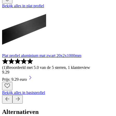
Bekijk alles in plat profiel
Plat profiel aluminium mat zwart 20x2x1000mm
(
1
)
Beoordeeld met 5.0 van de 5 sterren, 1 klantreview
9
.
29
Prijs: 9.29 euro
Bekijk alles in basisprofiel
Alternatieven