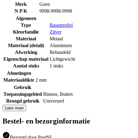
Merk
Geen
N P K
9998-9998-9998
Algemeen
Type
Basisprofiel
Kleurfamilie
Zilver
Materiaal
Metaal
Materiaal (detail)
Aluminium
Afwerking
Behandeld
Eigenschap materiaal
Lichtgewicht
Aantal stuks
1 stuks
Afmetingen
Materiaaldikte
2 mm
Gebruik
Toepassingsgebied
Binnen
,
Buiten
Beoogd gebruik
Universeel
Lees meer
Bestel- en bezorginformatie
Bezorgd door PostNL