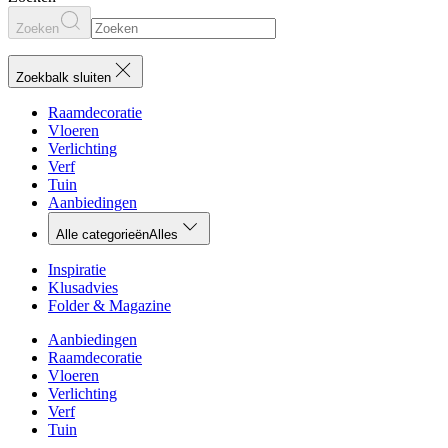
Zoeken
Zoekbalk sluiten
Raamdecoratie
Vloeren
Verlichting
Verf
Tuin
Aanbiedingen
Alle categorieën
Alles
Inspiratie
Klusadvies
Folder & Magazine
Aanbiedingen
Raamdecoratie
Vloeren
Verlichting
Verf
Tuin