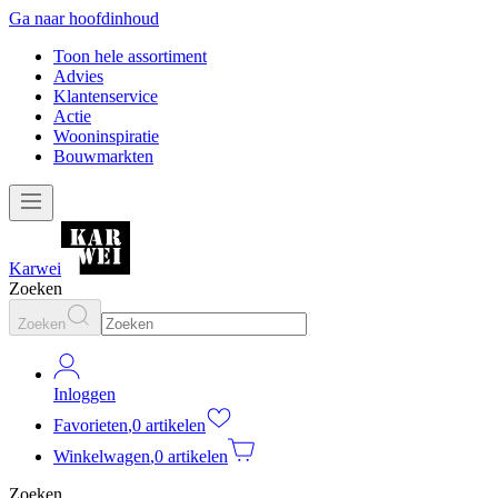
Ga naar hoofdinhoud
Toon hele assortiment
Advies
Klantenservice
Actie
Wooninspiratie
Bouwmarkten
Karwei
Zoeken
Zoeken
Inloggen
Favorieten
,
0 artikelen
Winkelwagen
,
0 artikelen
Zoeken