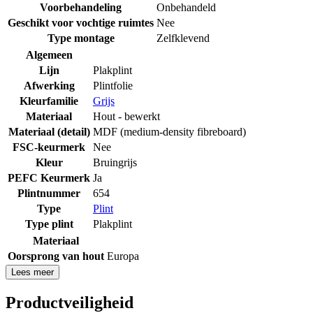
Voorbehandeling
Onbehandeld
Geschikt voor vochtige ruimtes
Nee
Type montage
Zelfklevend
Algemeen
Lijn
Plakplint
Afwerking
Plintfolie
Kleurfamilie
Grijs
Materiaal
Hout - bewerkt
Materiaal (detail)
MDF (medium-density fibreboard)
FSC-keurmerk
Nee
Kleur
Bruingrijs
PEFC Keurmerk
Ja
Plintnummer
654
Type
Plint
Type plint
Plakplint
Materiaal
Oorsprong van hout
Europa
Lees meer
Productveiligheid