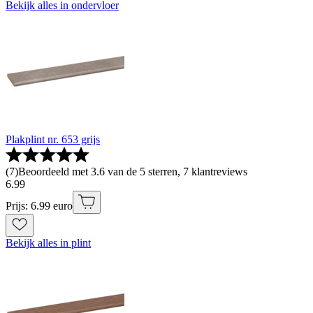
Bekijk alles in ondervloer
Plakplint nr. 653 grijs
(
7
)
Beoordeeld met 3.6 van de 5 sterren, 7 klantreviews
6
.
99
Prijs: 6.99 euro
Bekijk alles in plint