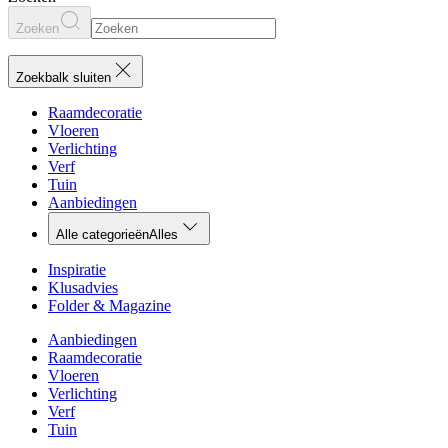
Zoeken
Zoekbalk sluiten
Raamdecoratie
Vloeren
Verlichting
Verf
Tuin
Aanbiedingen
Alle categorieën
Alles
Inspiratie
Klusadvies
Folder & Magazine
Aanbiedingen
Raamdecoratie
Vloeren
Verlichting
Verf
Tuin