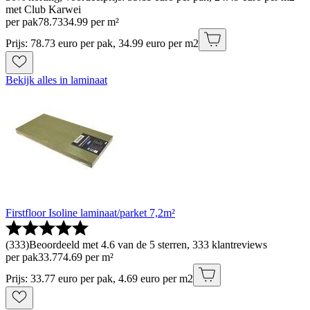
met Club Karwei
per pak
78
.
73
34.99 per m²
Prijs: 78.73 euro per pak, 34.99 euro per m2
Bekijk alles in laminaat
Firstfloor Isoline laminaat/parket 7,2m²
(
333
)
Beoordeeld met 4.6 van de 5 sterren, 333 klantreviews
per pak
33
.
77
4.69 per m²
Prijs: 33.77 euro per pak, 4.69 euro per m2