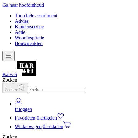
Ga naar hoofdinhoud
Toon hele assortiment
Advies
Klantenservice
Actie
Wooninspiratie
Bouwmarkten
Karwei
Zoeken
Zoeken
Inloggen
Favorieten
,
0 artikelen
Winkelwagen
,
0 artikelen
Zoeken