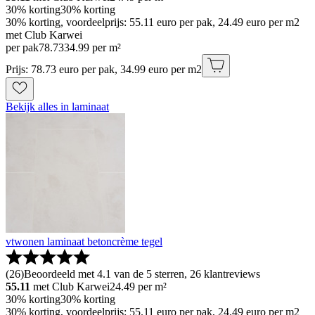
30% korting
30% korting
30% korting, voordeelprijs: 55.11 euro per pak, 24.49 euro per m2
met Club Karwei
per pak
78
.
73
34.99 per m²
Prijs: 78.73 euro per pak, 34.99 euro per m2
Bekijk alles in laminaat
vtwonen laminaat betoncrème tegel
(
26
)
Beoordeeld met 4.1 van de 5 sterren, 26 klantreviews
55.11
met Club Karwei
24.49
per m²
30% korting
30% korting
30% korting, voordeelprijs: 55.11 euro per pak, 24.49 euro per m2