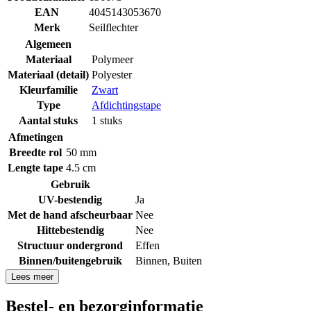
EAN
4045143053670
Merk
Seilflechter
Algemeen
Materiaal
Polymeer
Materiaal (detail)
Polyester
Kleurfamilie
Zwart
Type
Afdichtingstape
Aantal stuks
1 stuks
Afmetingen
Breedte rol
50 mm
Lengte tape
4.5 cm
Gebruik
UV-bestendig
Ja
Met de hand afscheurbaar
Nee
Hittebestendig
Nee
Structuur ondergrond
Effen
Binnen/buitengebruik
Binnen
,
Buiten
Lees meer
Bestel- en bezorginformatie