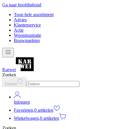
Ga naar hoofdinhoud
Toon hele assortiment
Advies
Klantenservice
Actie
Wooninspiratie
Bouwmarkten
Karwei
Zoeken
Zoeken
Inloggen
Favorieten
,
0 artikelen
Winkelwagen
,
0 artikelen
Zoeken