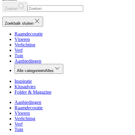
Zoeken
Zoekbalk sluiten
Raamdecoratie
Vloeren
Verlichting
Verf
Tuin
Aanbiedingen
Alle categorieën
Alles
Inspiratie
Klusadvies
Folder & Magazine
Aanbiedingen
Raamdecoratie
Vloeren
Verlichting
Verf
Tuin