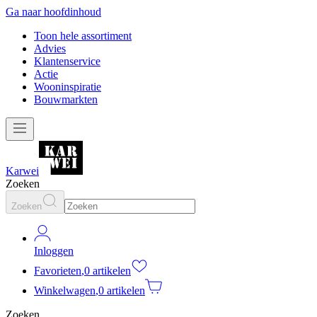
Ga naar hoofdinhoud
Toon hele assortiment
Advies
Klantenservice
Actie
Wooninspiratie
Bouwmarkten
Karwei
Zoeken
Zoeken
Inloggen
Favorieten
,
0 artikelen
Winkelwagen
,
0 artikelen
Zoeken