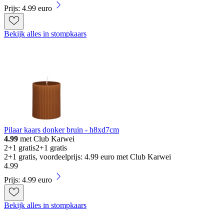
Prijs: 4.99 euro
Bekijk alles in stompkaars
Pilaar kaars donker bruin - h8xd7cm
4.99
met Club Karwei
2+1 gratis
2+1 gratis
2+1 gratis, voordeelprijs: 4.99 euro met Club Karwei
4
.
99
Prijs: 4.99 euro
Bekijk alles in stompkaars