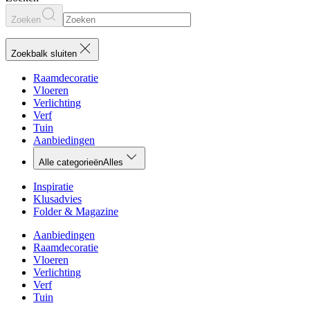
Zoeken
Zoekbalk sluiten
Raamdecoratie
Vloeren
Verlichting
Verf
Tuin
Aanbiedingen
Alle categorieën
Alles
Inspiratie
Klusadvies
Folder & Magazine
Aanbiedingen
Raamdecoratie
Vloeren
Verlichting
Verf
Tuin