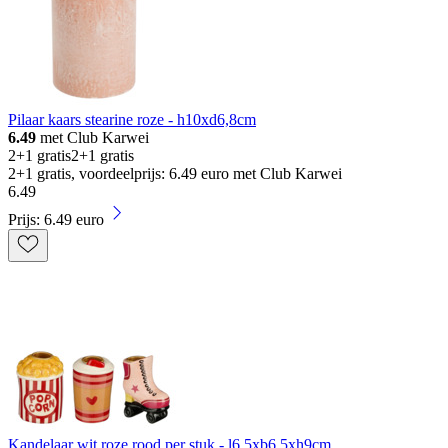
Pilaar kaars stearine roze - h10xd6,8cm
6.49
met Club Karwei
2+1 gratis
2+1 gratis
2+1 gratis, voordeelprijs: 6.49 euro met Club Karwei
6
.
49
Prijs: 6.49 euro
Kandelaar wit roze rood per stuk - l6,5xb6,5xh9cm