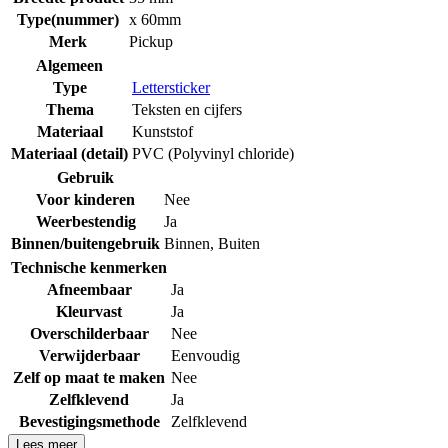
Type(nummer)
x 60mm
Merk
Pickup
Algemeen
Type
Lettersticker
Thema
Teksten en cijfers
Materiaal
Kunststof
Materiaal (detail)
PVC (Polyvinyl chloride)
Gebruik
Voor kinderen
Nee
Weerbestendig
Ja
Binnen/buitengebruik
Binnen
,
Buiten
Technische kenmerken
Afneembaar
Ja
Kleurvast
Ja
Overschilderbaar
Nee
Verwijderbaar
Eenvoudig
Zelf op maat te maken
Nee
Zelfklevend
Ja
Bevestigingsmethode
Zelfklevend
Lees meer