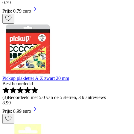
0
.
79
Prijs: 0.79 euro
Pickup plakletter A-Z zwart 20 mm
Best beoordeeld
(
3
)
Beoordeeld met 5.0 van de 5 sterren, 3 klantreviews
8
.
99
Prijs: 8.99 euro