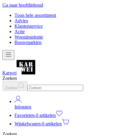
Ga naar hoofdinhoud
Toon hele assortiment
Advies
Klantenservice
Actie
Wooninspiratie
Bouwmarkten
Karwei
Zoeken
Zoeken
Inloggen
Favorieten
,
0 artikelen
Winkelwagen
,
0 artikelen
Zoeken