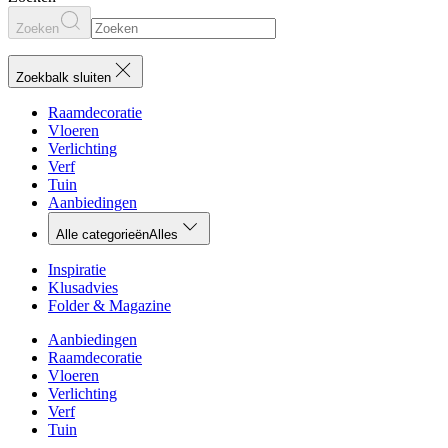
Zoeken
Zoekbalk sluiten
Raamdecoratie
Vloeren
Verlichting
Verf
Tuin
Aanbiedingen
Alle categorieën
Alles
Inspiratie
Klusadvies
Folder & Magazine
Aanbiedingen
Raamdecoratie
Vloeren
Verlichting
Verf
Tuin