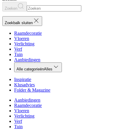
Zoeken
Zoekbalk sluiten
Raamdecoratie
Vloeren
Verlichting
Verf
Tuin
Aanbiedingen
Alle categorieën
Alles
Inspiratie
Klusadvies
Folder & Magazine
Aanbiedingen
Raamdecoratie
Vloeren
Verlichting
Verf
Tuin