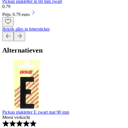
Pickup plakletter m 60 mm zwart
0
.
79
Prijs: 0.79 euro
Bekijk alles in lettersticker
Alternatieven
Pickup plakletter E zwart mat 90 mm
Meest verkocht