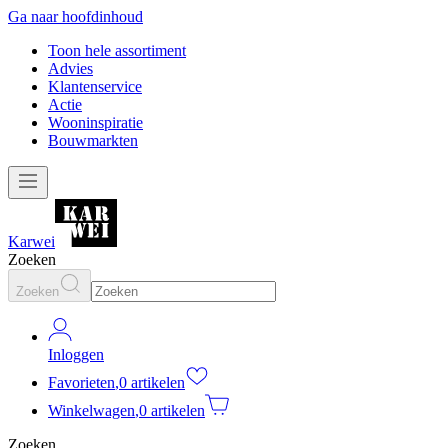
Ga naar hoofdinhoud
Toon hele assortiment
Advies
Klantenservice
Actie
Wooninspiratie
Bouwmarkten
Karwei
Zoeken
Zoeken
Inloggen
Favorieten
,
0 artikelen
Winkelwagen
,
0 artikelen
Zoeken