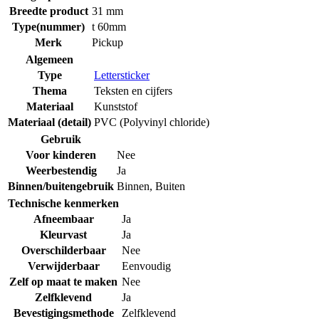
Breedte product
31 mm
Type(nummer)
t 60mm
Merk
Pickup
Algemeen
Type
Lettersticker
Thema
Teksten en cijfers
Materiaal
Kunststof
Materiaal (detail)
PVC (Polyvinyl chloride)
Gebruik
Voor kinderen
Nee
Weerbestendig
Ja
Binnen/buitengebruik
Binnen
,
Buiten
Technische kenmerken
Afneembaar
Ja
Kleurvast
Ja
Overschilderbaar
Nee
Verwijderbaar
Eenvoudig
Zelf op maat te maken
Nee
Zelfklevend
Ja
Bevestigingsmethode
Zelfklevend