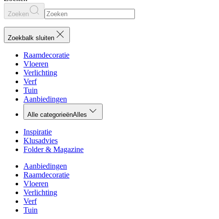
Zoeken
Zoekbalk sluiten
Raamdecoratie
Vloeren
Verlichting
Verf
Tuin
Aanbiedingen
Alle categorieën
Alles
Inspiratie
Klusadvies
Folder & Magazine
Aanbiedingen
Raamdecoratie
Vloeren
Verlichting
Verf
Tuin