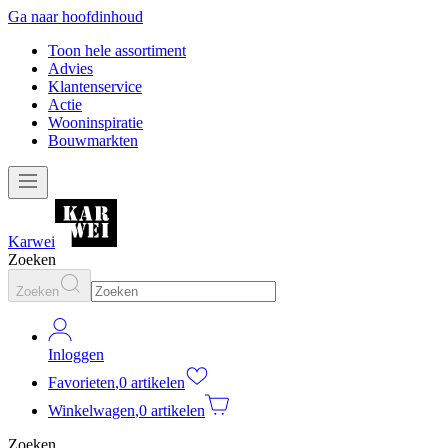
Ga naar hoofdinhoud
Toon hele assortiment
Advies
Klantenservice
Actie
Wooninspiratie
Bouwmarkten
Karwei
Zoeken
Zoeken
Inloggen
Favorieten
,
0 artikelen
Winkelwagen
,
0 artikelen
Zoeken