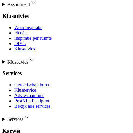
Assortiment
Klusadvies
Wooninspiratie
Ideeën
Inspiratie per ruimte
DIY's
Klusadvies
Klusadvies
Services
Gereedschap huren
Klusservice
Advies aan huis
PostNL afhaalpunt
Bekijk alle services
Services
Karwei