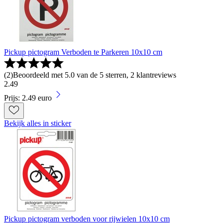
Pickup pictogram Verboden te Parkeren 10x10 cm
(
2
)
Beoordeeld met 5.0 van de 5 sterren, 2 klantreviews
2
.
49
Prijs: 2.49 euro
Bekijk alles in sticker
Pickup pictogram verboden voor rijwielen 10x10 cm