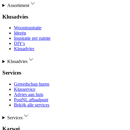
Assortiment
Klusadvies
Wooninspiratie
Ideeën
Inspiratie per ruimte
DIY's
Klusadvies
Klusadvies
Services
Gereedschap huren
Klusservice
Advies aan huis
PostNL afhaalpunt
Bekijk alle services
Services
Karwei