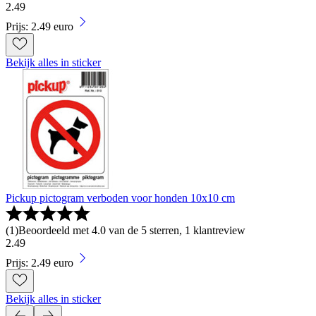
2
.
49
Prijs: 2.49 euro
Bekijk alles in sticker
Pickup pictogram verboden voor honden 10x10 cm
(
1
)
Beoordeeld met 4.0 van de 5 sterren, 1 klantreview
2
.
49
Prijs: 2.49 euro
Bekijk alles in sticker