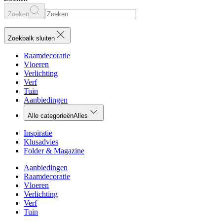
Zoeken
Zoekbalk sluiten
Raamdecoratie
Vloeren
Verlichting
Verf
Tuin
Aanbiedingen
Alle categorieën
Alles
Inspiratie
Klusadvies
Folder & Magazine
Aanbiedingen
Raamdecoratie
Vloeren
Verlichting
Verf
Tuin