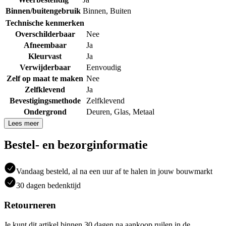
Binnen/buitengebruik
Binnen
,
Buiten
Technische kenmerken
Overschilderbaar
Nee
Afneembaar
Ja
Kleurvast
Ja
Verwijderbaar
Eenvoudig
Zelf op maat te maken
Nee
Zelfklevend
Ja
Bevestigingsmethode
Zelfklevend
Ondergrond
Deuren
,
Glas
,
Metaal
Lees meer
Bestel- en bezorginformatie
Vandaag besteld, al na een uur af te halen in jouw bouwmarkt
30 dagen bedenktijd
Retourneren
Je kunt dit artikel binnen 30 dagen na aankoop ruilen in de