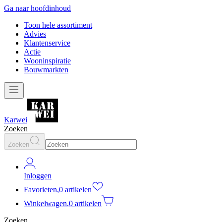
Ga naar hoofdinhoud
Toon hele assortiment
Advies
Klantenservice
Actie
Wooninspiratie
Bouwmarkten
Karwei
Zoeken
Zoeken
Inloggen
Favorieten
,
0 artikelen
Winkelwagen
,
0 artikelen
Zoeken