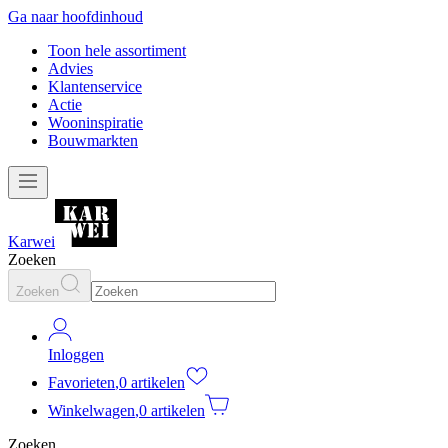
Ga naar hoofdinhoud
Toon hele assortiment
Advies
Klantenservice
Actie
Wooninspiratie
Bouwmarkten
Karwei
Zoeken
Zoeken
Inloggen
Favorieten
,
0 artikelen
Winkelwagen
,
0 artikelen
Zoeken