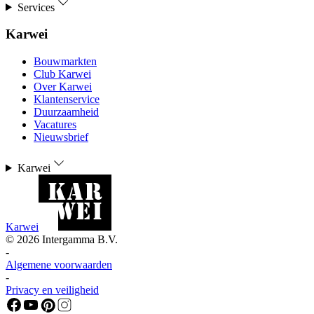
Services
Karwei
Bouwmarkten
Club Karwei
Over Karwei
Klantenservice
Duurzaamheid
Vacatures
Nieuwsbrief
Karwei
Karwei
©
2026
Intergamma B.V.
-
Algemene voorwaarden
-
Privacy en veiligheid