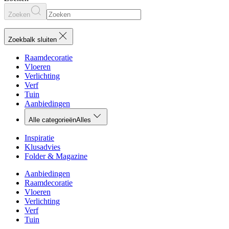
Zoeken
Zoekbalk sluiten
Raamdecoratie
Vloeren
Verlichting
Verf
Tuin
Aanbiedingen
Alle categorieën
Alles
Inspiratie
Klusadvies
Folder & Magazine
Aanbiedingen
Raamdecoratie
Vloeren
Verlichting
Verf
Tuin