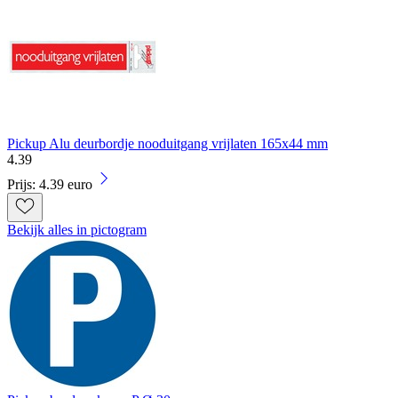
Pickup Alu deurbordje nooduitgang vrijlaten 165x44 mm
4
.
39
Prijs: 4.39 euro
Bekijk alles in pictogram