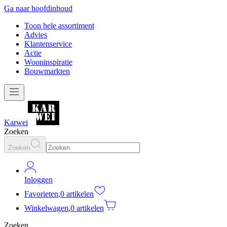
Ga naar hoofdinhoud
Toon hele assortiment
Advies
Klantenservice
Actie
Wooninspiratie
Bouwmarkten
Karwei
Zoeken
Zoeken
Inloggen
Favorieten
,
0 artikelen
Winkelwagen
,
0 artikelen
Zoeken