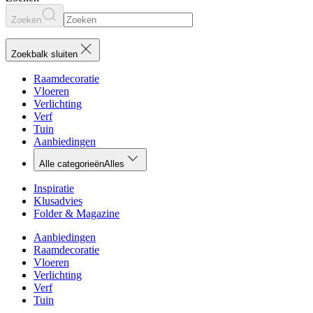
Zoeken
Zoekbalk sluiten
Raamdecoratie
Vloeren
Verlichting
Verf
Tuin
Aanbiedingen
Alle categorieën
Alles
Inspiratie
Klusadvies
Folder & Magazine
Aanbiedingen
Raamdecoratie
Vloeren
Verlichting
Verf
Tuin