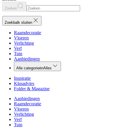
Zoeken
Zoekbalk sluiten
Raamdecoratie
Vloeren
Verlichting
Verf
Tuin
Aanbiedingen
Alle categorieën
Alles
Inspiratie
Klusadvies
Folder & Magazine
Aanbiedingen
Raamdecoratie
Vloeren
Verlichting
Verf
Tuin