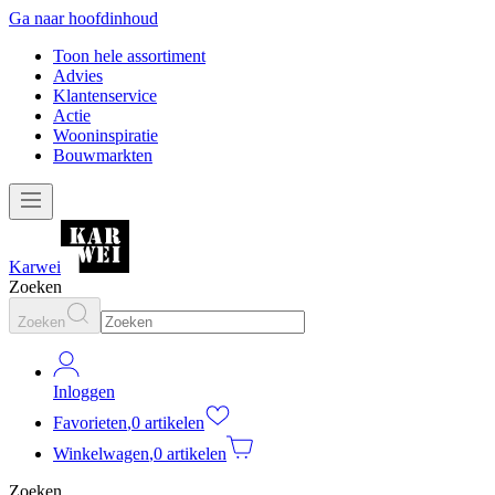
Ga naar hoofdinhoud
Toon hele assortiment
Advies
Klantenservice
Actie
Wooninspiratie
Bouwmarkten
Karwei
Zoeken
Zoeken
Inloggen
Favorieten
,
0 artikelen
Winkelwagen
,
0 artikelen
Zoeken