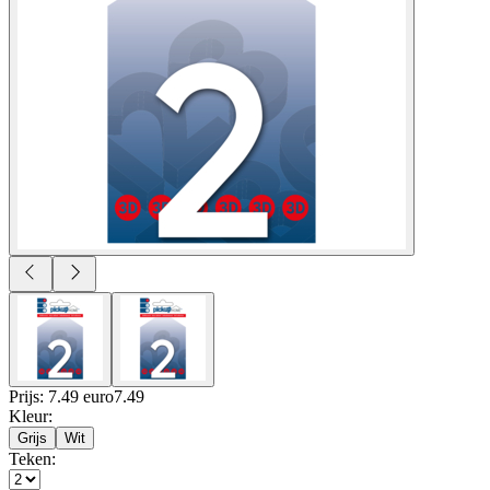
Prijs: 7.49 euro
7
.
49
Kleur
:
Grijs
Wit
Teken
: