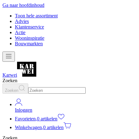
Ga naar hoofdinhoud
Toon hele assortiment
Advies
Klantenservice
Actie
Wooninspiratie
Bouwmarkten
Karwei
Zoeken
Zoeken
Inloggen
Favorieten
,
0 artikelen
Winkelwagen
,
0 artikelen
Zoeken