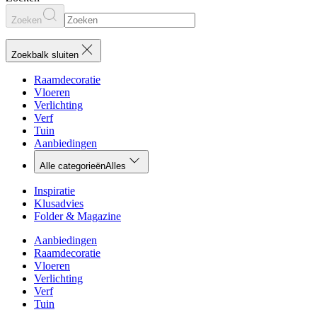
Zoeken
Zoekbalk sluiten
Raamdecoratie
Vloeren
Verlichting
Verf
Tuin
Aanbiedingen
Alle categorieën
Alles
Inspiratie
Klusadvies
Folder & Magazine
Aanbiedingen
Raamdecoratie
Vloeren
Verlichting
Verf
Tuin