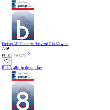
Pickup 3D Home zelfklevend Rio 60 wit b
7
.
49
Prijs: 7.49 euro
Bekijk alles in deursticker