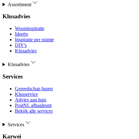
Assortiment
Klusadvies
Wooninspiratie
Ideeën
Inspiratie per ruimte
DIY's
Klusadvies
Klusadvies
Services
Gereedschap huren
Klusservice
Advies aan huis
PostNL afhaalpunt
Bekijk alle services
Services
Karwei