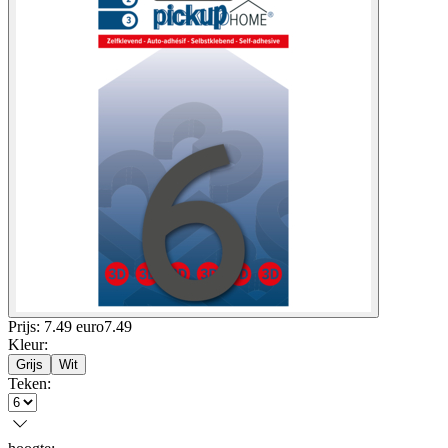
Prijs: 7.49 euro
7
.
49
Kleur
:
Grijs
Wit
Teken
: