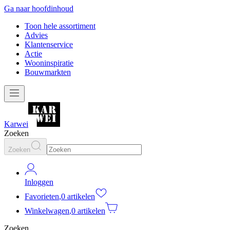
Ga naar hoofdinhoud
Toon hele assortiment
Advies
Klantenservice
Actie
Wooninspiratie
Bouwmarkten
Karwei
Zoeken
Zoeken
Inloggen
Favorieten
,
0 artikelen
Winkelwagen
,
0 artikelen
Zoeken