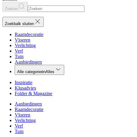
Zoeken
Zoekbalk sluiten
Raamdecoratie
Vloeren
Verlichting
Verf
Tuin
Aanbiedingen
Alle categorieën
Alles
Inspiratie
Klusadvies
Folder & Magazine
Aanbiedingen
Raamdecoratie
Vloeren
Verlichting
Verf
Tuin