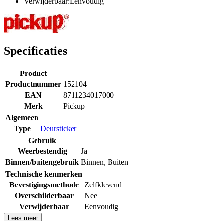
Verwijderbaar:Eenvoudig
Specificaties
Product
Productnummer
152104
EAN
8711234017000
Merk
Pickup
Algemeen
Type
Deursticker
Gebruik
Weerbestendig
Ja
Binnen/buitengebruik
Binnen
,
Buiten
Technische kenmerken
Bevestigingsmethode
Zelfklevend
Overschilderbaar
Nee
Verwijderbaar
Eenvoudig
Lees meer