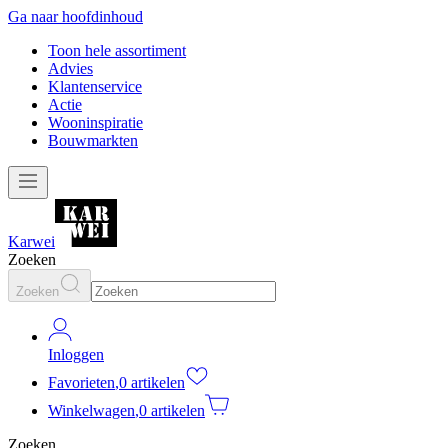
Ga naar hoofdinhoud
Toon hele assortiment
Advies
Klantenservice
Actie
Wooninspiratie
Bouwmarkten
Karwei
Zoeken
Zoeken
Inloggen
Favorieten
,
0 artikelen
Winkelwagen
,
0 artikelen
Zoeken