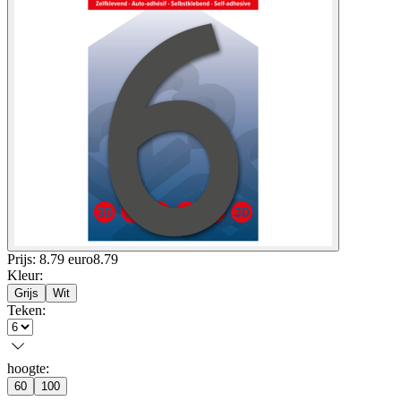
Prijs: 8.79 euro
8
.
79
Kleur
:
Grijs
Wit
Teken
:
hoogte
:
60
100