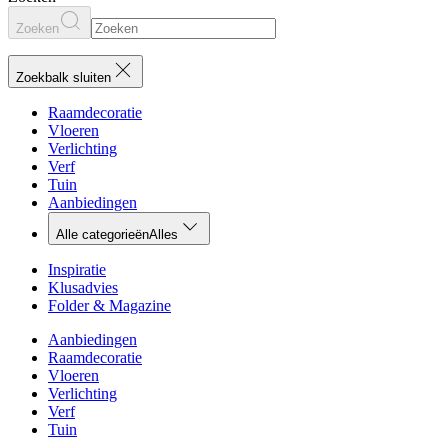
Zoeken
Zoekbalk sluiten
Raamdecoratie
Vloeren
Verlichting
Verf
Tuin
Aanbiedingen
Alle categorieën
Alles
Inspiratie
Klusadvies
Folder & Magazine
Aanbiedingen
Raamdecoratie
Vloeren
Verlichting
Verf
Tuin