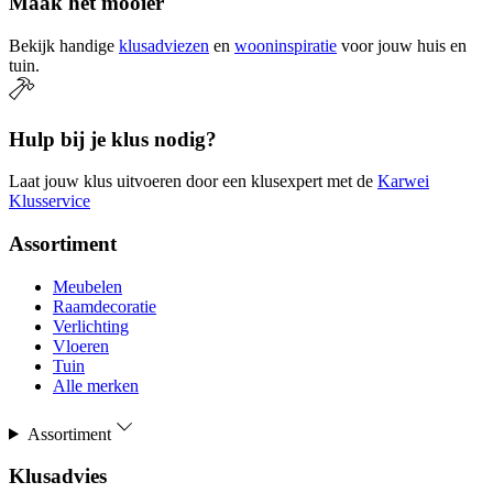
Maak het mooier
Bekijk handige
klusadviezen
en
wooninspiratie
voor jouw huis en
tuin.
Hulp bij je klus nodig?
Laat jouw klus uitvoeren door een klusexpert met de
Karwei
Klusservice
Assortiment
Meubelen
Raamdecoratie
Verlichting
Vloeren
Tuin
Alle merken
Assortiment
Klusadvies