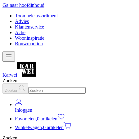
Ga naar hoofdinhoud
Toon hele assortiment
Advies
Klantenservice
Actie
Wooninspiratie
Bouwmarkten
Karwei
Zoeken
Zoeken
Inloggen
Favorieten
,
0 artikelen
Winkelwagen
,
0 artikelen
Zoeken