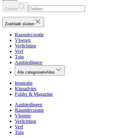
Zoeken
Zoekbalk sluiten
Raamdecoratie
Vloeren
Verlichting
Verf
Tuin
Aanbiedingen
Alle categorieën
Alles
Inspiratie
Klusadvies
Folder & Magazine
Aanbiedingen
Raamdecoratie
Vloeren
Verlichting
Verf
Tuin