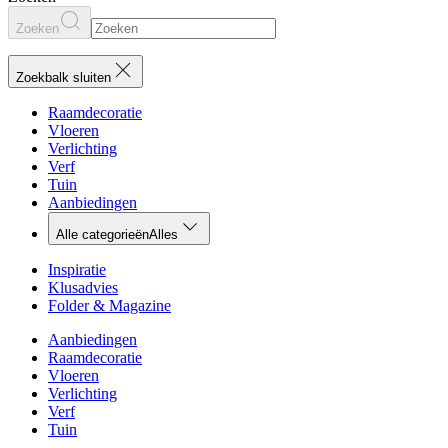
Zoeken
Zoekbalk sluiten
Raamdecoratie
Vloeren
Verlichting
Verf
Tuin
Aanbiedingen
Alle categorieën
Alles
Inspiratie
Klusadvies
Folder & Magazine
Aanbiedingen
Raamdecoratie
Vloeren
Verlichting
Verf
Tuin