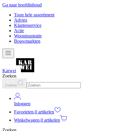
Ga naar hoofdinhoud
Toon hele assortiment
Advies
Klantenservice
Actie
Wooninspiratie
Bouwmarkten
Karwei
Zoeken
Zoeken
Inloggen
Favorieten
,
0 artikelen
Winkelwagen
,
0 artikelen
Zoeken