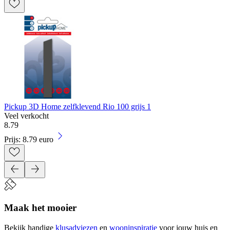
Pickup 3D Home zelfklevend Rio 100 grijs 1
Veel verkocht
8
.
79
Prijs: 8.79 euro
Maak het mooier
Bekijk handige
klusadviezen
en
wooninspiratie
voor jouw huis en