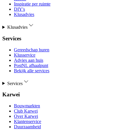
Inspiratie per ruimte
DIY's
Klusadvies
Klusadvies
Services
Gereedschap huren
Klusservice
Advies aan huis
PostNL afhaalpunt
Bekijk alle services
Services
Karwei
Bouwmarkten
Club Karwei
Over Karwei
Klantenservice
Duurzaamheid