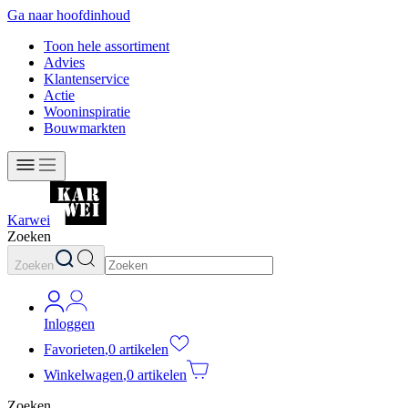
Ga naar hoofdinhoud
Toon hele assortiment
Advies
Klantenservice
Actie
Wooninspiratie
Bouwmarkten
Karwei
Zoeken
Zoeken
Inloggen
Favorieten
,
0 artikelen
Winkelwagen
,
0 artikelen
Zoeken