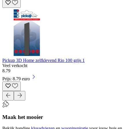
Pickup 3D Home zelfklevend Rio 100 grijs 1
Veel verkocht
8
.
79
Prijs: 8.79 euro
Maak het mooier
Bekijk handige
klusadviezen
en
wooninspiratie
voor jouw huis en