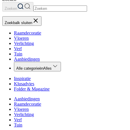
Zoeken
Zoekbalk sluiten
Raamdecoratie
Vloeren
Verlichting
Verf
Tuin
Aanbiedingen
Alle categorieën
Alles
Inspiratie
Klusadvies
Folder & Magazine
Aanbiedingen
Raamdecoratie
Vloeren
Verlichting
Verf
Tuin