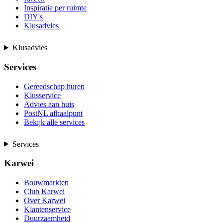
Inspiratie per ruimte
DIY's
Klusadvies
Klusadvies
Services
Gereedschap huren
Klusservice
Advies aan huis
PostNL afhaalpunt
Bekijk alle services
Services
Karwei
Bouwmarkten
Club Karwei
Over Karwei
Klantenservice
Duurzaamheid