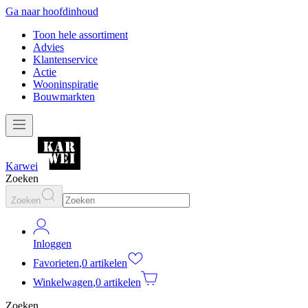
Ga naar hoofdinhoud
Toon hele assortiment
Advies
Klantenservice
Actie
Wooninspiratie
Bouwmarkten
Karwei
Zoeken
Zoeken
Inloggen
Favorieten
,
0 artikelen
Winkelwagen
,
0 artikelen
Zoeken