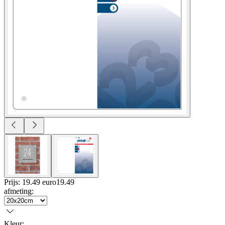
Prijs: 19.49 euro
19
.
49
afmeting
:
Kleur
: