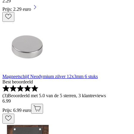
2
.
29
Prijs: 2.29 euro
Magneetschijf Neodymium zilver 12x3mm 6 stuks
Best beoordeeld
(
3
)
Beoordeeld met 5.0 van de 5 sterren, 3 klantreviews
6
.
99
Prijs: 6.99 euro