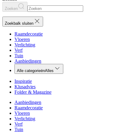
Zoeken
Zoekbalk sluiten
Raamdecoratie
Vloeren
Verlichting
Verf
Tuin
Aanbiedingen
Alle categorieën
Alles
Inspiratie
Klusadvies
Folder & Magazine
Aanbiedingen
Raamdecoratie
Vloeren
Verlichting
Verf
Tuin