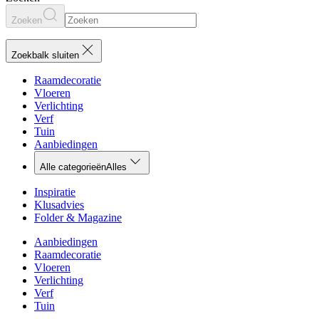
Zoeken
Zoekbalk sluiten
Raamdecoratie
Vloeren
Verlichting
Verf
Tuin
Aanbiedingen
Alle categorieën
Alles
Inspiratie
Klusadvies
Folder & Magazine
Aanbiedingen
Raamdecoratie
Vloeren
Verlichting
Verf
Tuin