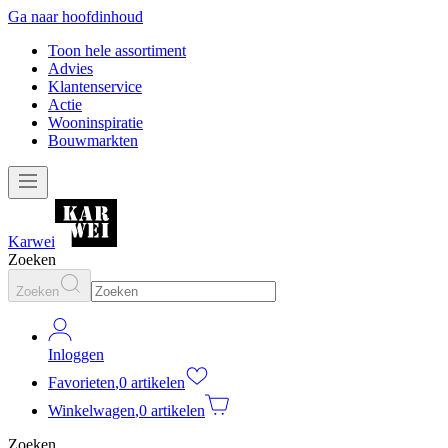
Ga naar hoofdinhoud
Toon hele assortiment
Advies
Klantenservice
Actie
Wooninspiratie
Bouwmarkten
Karwei
Zoeken
Zoeken
Inloggen
Favorieten
,
0 artikelen
Winkelwagen
,
0 artikelen
Zoeken