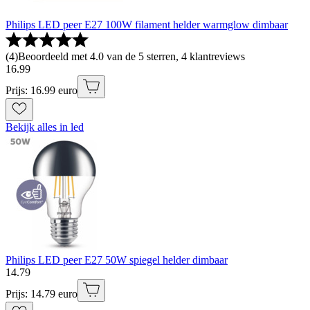
Philips LED peer E27 100W filament helder warmglow dimbaar
(
4
)
Beoordeeld met 4.0 van de 5 sterren, 4 klantreviews
16
.
99
Prijs: 16.99 euro
Bekijk alles in led
Philips LED peer E27 50W spiegel helder dimbaar
14
.
79
Prijs: 14.79 euro