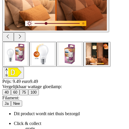
Prijs: 9.49 euro
9
.
49
Vergelijkbaar wattage gloeilamp
:
40
60
75
100
Filament
:
Ja
Nee
Dit product wordt niet thuis bezorgd
Click & collect
gratis