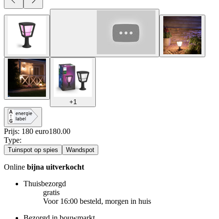
+
1
Prijs: 180 euro
180
.
00
Type
:
Tuinspot op spies
Wandspot
Online
bijna uitverkocht
Thuisbezorgd
gratis
Voor 16:00 besteld, morgen in huis
Bezorgd in bouwmarkt