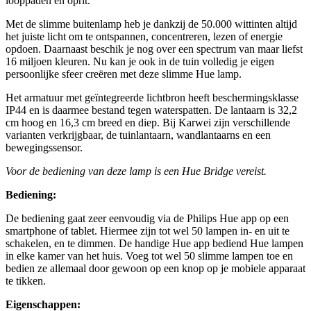
looppaden en oprit.
Met de slimme buitenlamp heb je dankzij de 50.000 wittinten altijd
het juiste licht om te ontspannen, concentreren, lezen of energie
opdoen. Daarnaast beschik je nog over een spectrum van maar liefst
16 miljoen kleuren. Nu kan je ook in de tuin volledig je eigen
persoonlijke sfeer creëren met deze slimme Hue lamp.
Het armatuur met geïntegreerde lichtbron heeft beschermingsklasse
IP44 en is daarmee bestand tegen waterspatten. De lantaarn is 32,2
cm hoog en 16,3 cm breed en diep. Bij Karwei zijn verschillende
varianten verkrijgbaar, de tuinlantaarn, wandlantaarns en een
bewegingssensor.
Voor de bediening van deze lamp is een Hue Bridge vereist.
Bediening:
De bediening gaat zeer eenvoudig via de Philips Hue app op een
smartphone of tablet. Hiermee zijn tot wel 50 lampen in- en uit te
schakelen, en te dimmen. De handige Hue app bediend Hue lampen
in elke kamer van het huis. Voeg tot wel 50 slimme lampen toe en
bedien ze allemaal door gewoon op een knop op je mobiele apparaat
te tikken.
Eigenschappen: