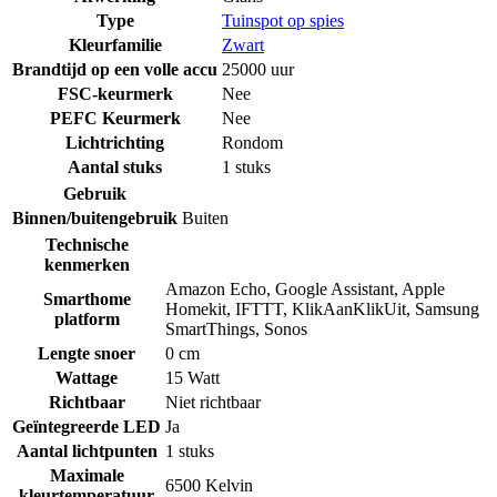
Type
Tuinspot op spies
Kleurfamilie
Zwart
Brandtijd op een volle accu
25000 uur
FSC-keurmerk
Nee
PEFC Keurmerk
Nee
Lichtrichting
Rondom
Aantal stuks
1 stuks
Gebruik
Binnen/buitengebruik
Buiten
Technische
kenmerken
Amazon Echo
,
Google Assistant
,
Apple
Smarthome
Homekit
,
IFTTT
,
KlikAanKlikUit
,
Samsung
platform
SmartThings
,
Sonos
Lengte snoer
0 cm
Wattage
15 Watt
Richtbaar
Niet richtbaar
Geïntegreerde LED
Ja
Aantal lichtpunten
1 stuks
Maximale
6500 Kelvin
kleurtemperatuur