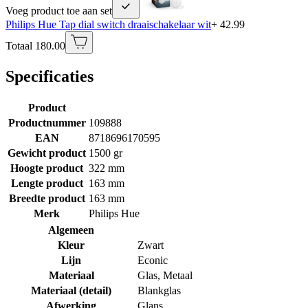
Voeg product toe aan set
Philips Hue Tap dial switch draaischakelaar wit
+ 42.99
Totaal 180.00
Specificaties
Product
Productnummer
109888
EAN
8718696170595
Gewicht product
1500 gr
Hoogte product
322 mm
Lengte product
163 mm
Breedte product
163 mm
Merk
Philips Hue
Algemeen
Kleur
Zwart
Lijn
Econic
Materiaal
Glas
,
Metaal
Materiaal (detail)
Blankglas
Afwerking
Glans