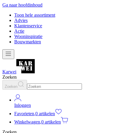
Ga naar hoofdinhoud
Toon hele assortiment
Advies
Klantenservice
Actie
Wooninspiratie
Bouwmarkten
Karwei
Zoeken
Zoeken
Inloggen
Favorieten
,
0 artikelen
Winkelwagen
,
0 artikelen
Zoeken