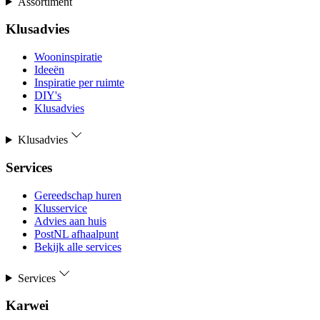
Assortiment
Klusadvies
Wooninspiratie
Ideeën
Inspiratie per ruimte
DIY's
Klusadvies
Klusadvies
Services
Gereedschap huren
Klusservice
Advies aan huis
PostNL afhaalpunt
Bekijk alle services
Services
Karwei