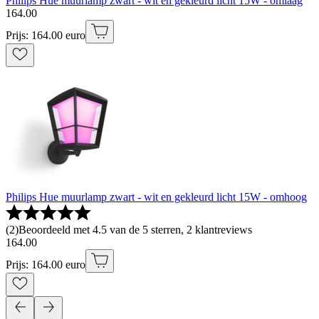
Philips Hue muurlamp zwart - wit en gekleurd licht 15W - omlaag
164
.
00
Prijs: 164.00 euro
Philips Hue muurlamp zwart - wit en gekleurd licht 15W - omhoog
(
2
)
Beoordeeld met 4.5 van de 5 sterren, 2 klantreviews
164
.
00
Prijs: 164.00 euro