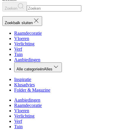
Zoeken
Zoekbalk sluiten
Raamdecoratie
Vloeren
Verlichting
Verf
Tuin
Aanbiedingen
Alle categorieën
Alles
Inspiratie
Klusadvies
Folder & Magazine
Aanbiedingen
Raamdecoratie
Vloeren
Verlichting
Verf
Tuin