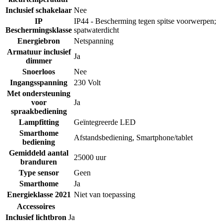
Inclusief schakelaar
Nee
IP
IP44 - Bescherming tegen spitse voorwerpen;
Beschermingsklasse
spatwaterdicht
Energiebron
Netspanning
Armatuur inclusief
Ja
dimmer
Snoerloos
Nee
Ingangsspanning
230 Volt
Met ondersteuning
voor
Ja
spraakbediening
Lampfitting
Geïntegreerde LED
Smarthome
Afstandsbediening
,
Smartphone/tablet
bediening
Gemiddeld aantal
25000 uur
branduren
Type sensor
Geen
Smarthome
Ja
Energieklasse 2021
Niet van toepassing
Accessoires
Inclusief lichtbron
Ja