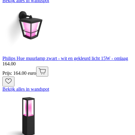
Bekijk alles in wandspot
Philips Hue muurlamp zwart - wit en gekleurd licht 15W - omlaag
164
.
00
Prijs: 164.00 euro
Bekijk alles in wandspot