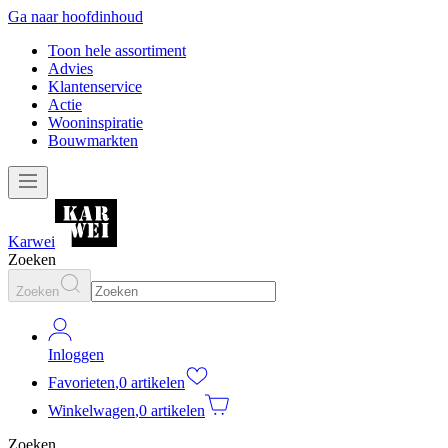
Ga naar hoofdinhoud
Toon hele assortiment
Advies
Klantenservice
Actie
Wooninspiratie
Bouwmarkten
Karwei
Zoeken
Zoeken
Inloggen
Favorieten
,
0 artikelen
Winkelwagen
,
0 artikelen
Zoeken