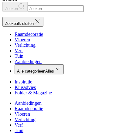
Zoeken
Zoekbalk sluiten
Raamdecoratie
Vloeren
Verlichting
Verf
Tuin
Aanbiedingen
Alle categorieën
Alles
Inspiratie
Klusadvies
Folder & Magazine
Aanbiedingen
Raamdecoratie
Vloeren
Verlichting
Verf
Tuin