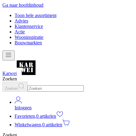
Ga naar hoofdinhoud
Toon hele assortiment
Advies
Klantenservice
Actie
Wooninspiratie
Bouwmarkten
Karwei
Zoeken
Zoeken
Inloggen
Favorieten
,
0 artikelen
Winkelwagen
,
0 artikelen
Zoeken