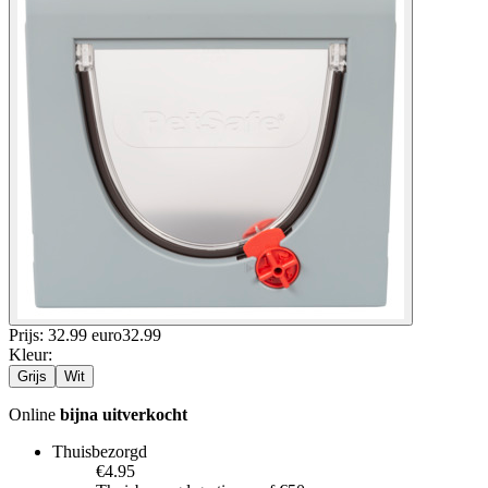
Prijs: 32.99 euro
32
.
99
Kleur
:
Grijs
Wit
Online
bijna uitverkocht
Thuisbezorgd
€4.95