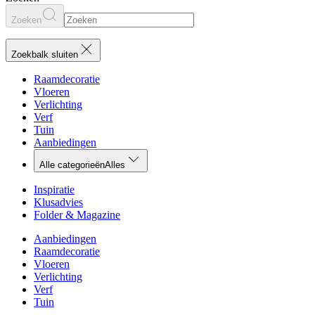
Zoeken
Zoekbalk sluiten
Raamdecoratie
Vloeren
Verlichting
Verf
Tuin
Aanbiedingen
Alle categorieën
Alles
Inspiratie
Klusadvies
Folder & Magazine
Aanbiedingen
Raamdecoratie
Vloeren
Verlichting
Verf
Tuin