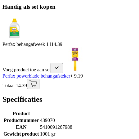
Handig als set kopen
Perfax behangafweek 1 l
14.39
Voeg product toe aan set
Perfax powerblade behangafsteker
+ 9.19
Totaal 14.39
Specificaties
Product
Productnummer
439070
EAN
5410091267988
Gewicht product
1001 gr