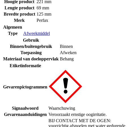
Hoogte product
221 mm
Lengte product
69 mm
Breedte product
125 mm
Merk
Perfax
Algemeen
Type
Afweekmiddel
Gebruik
Binnen/buitengebruik
Binnen
Toepassing
Afweken
Materiaal van doeloppervlak
Behang
Etiketinformatie
Gevarenpictogrammen
Signaalwoord
Waarschuwing
Gevarenaanduidingen
Veroorzaakt ernstige oogirritatie.
BIJ CONTACT MET DE OGEN:
voorzichtig afspoelen met water gedurende