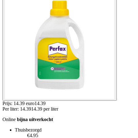
Prijs: 14.39 euro
14
.
39
Per
liter
:
14.39
14.39
per
liter
Online
bijna uitverkocht
Thuisbezorgd
€4.95