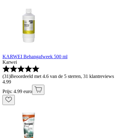
KARWEI Behangafweek 500 ml
Karwei
(
31
)
Beoordeeld met 4.6 van de 5 sterren, 31 klantreviews
4
.
99
Prijs: 4.99 euro