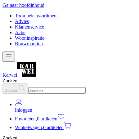
Ga naar hoofdinhoud
Toon hele assortiment
Advies
Klantenservice
Actie
Wooninspiratie
Bouwmarkten
Karwei
Zoeken
Zoeken
Inloggen
Favorieten
,
0 artikelen
Winkelwagen
,
0 artikelen
Zoeken