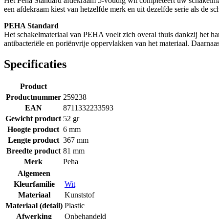
Het Peha Standard afdekraam 5-voudig wit completeert uw schakelmateri
een afdekraam kiest van hetzelfde merk en uit dezelfde serie als de s
PEHA Standard
Het schakelmateriaal van PEHA voelt zich overal thuis dankzij het ha
antibacteriële en poriënvrije oppervlakken van het materiaal. Daarnaas
Specificaties
Product
Productnummer
259238
EAN
8711332233593
Gewicht product
52 gr
Hoogte product
6 mm
Lengte product
367 mm
Breedte product
81 mm
Merk
Peha
Algemeen
Kleurfamilie
Wit
Materiaal
Kunststof
Materiaal (detail)
Plastic
Afwerking
Onbehandeld