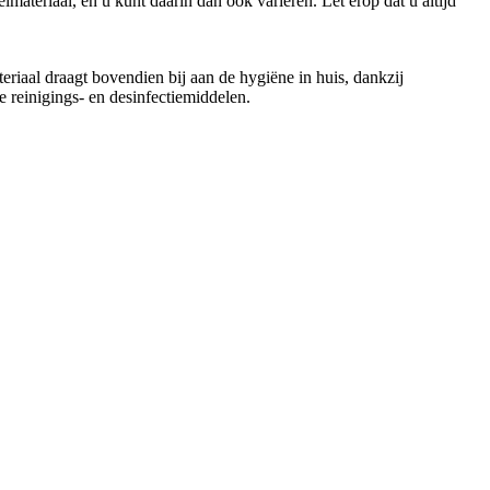
ateriaal, en u kunt daarin dan ook variëren. Let erop dat u altijd
riaal draagt bovendien bij aan de hygiëne in huis, dankzij
e reinigings- en desinfectiemiddelen.