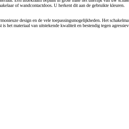
aal. Een afdekraam bepaalt in grote mate het uiterlijk van uw schakelm
chakelaar of wandcontactdoos. U herkent dit aan de gebruikte kleuren.
rmonieuze design en de vele toepassingsmogelijkheden. Het schakelmate
t is het materiaal van uitstekende kwaliteit en bestendig tegen agressiev