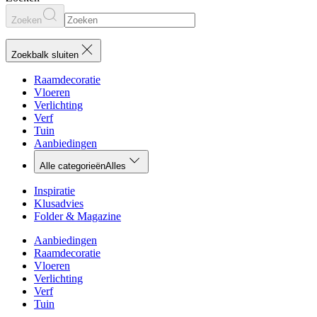
Zoeken
Zoekbalk sluiten
Raamdecoratie
Vloeren
Verlichting
Verf
Tuin
Aanbiedingen
Alle categorieën
Alles
Inspiratie
Klusadvies
Folder & Magazine
Aanbiedingen
Raamdecoratie
Vloeren
Verlichting
Verf
Tuin