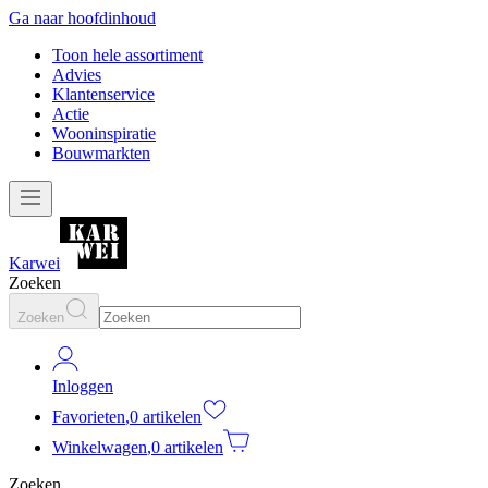
Ga naar hoofdinhoud
Toon hele assortiment
Advies
Klantenservice
Actie
Wooninspiratie
Bouwmarkten
Karwei
Zoeken
Zoeken
Inloggen
Favorieten
,
0 artikelen
Winkelwagen
,
0 artikelen
Zoeken