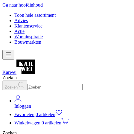
Ga naar hoofdinhoud
Toon hele assortiment
Advies
Klantenservice
Actie
Wooninspiratie
Bouwmarkten
Karwei
Zoeken
Zoeken
Inloggen
Favorieten
,
0 artikelen
Winkelwagen
,
0 artikelen
Zoeken