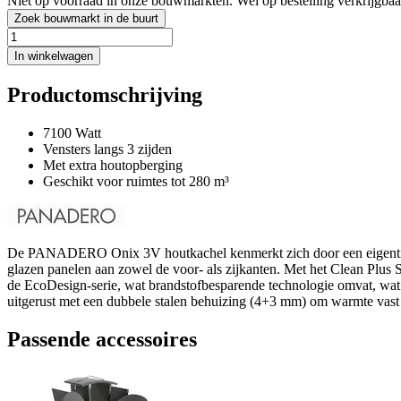
Niet op voorraad in onze bouwmarkten. Wel op bestelling verkrijgbaa
Zoek bouwmarkt in de buurt
In winkelwagen
Productomschrijving
7100 Watt
Vensters langs 3 zijden
Met extra houtopberging
Geschikt voor ruimtes tot 280 m³
De PANADERO Onix 3V houtkachel kenmerkt zich door een eigentijds o
glazen panelen aan zowel de voor- als zijkanten. Met het Clean Plus S
de EcoDesign-serie, wat brandstofbesparende technologie omvat, wa
uitgerust met een dubbele stalen behuizing (4+3 mm) om warmte vast 
Passende accessoires