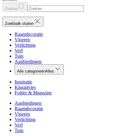
Zoeken
Zoekbalk sluiten
Raamdecoratie
Vloeren
Verlichting
Verf
Tuin
Aanbiedingen
Alle categorieën
Alles
Inspiratie
Klusadvies
Folder & Magazine
Aanbiedingen
Raamdecoratie
Vloeren
Verlichting
Verf
Tuin