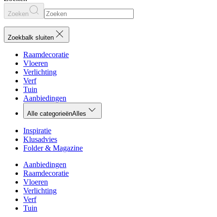
Zoeken
Zoekbalk sluiten
Raamdecoratie
Vloeren
Verlichting
Verf
Tuin
Aanbiedingen
Alle categorieën
Alles
Inspiratie
Klusadvies
Folder & Magazine
Aanbiedingen
Raamdecoratie
Vloeren
Verlichting
Verf
Tuin