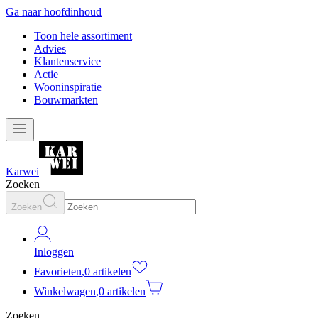
Ga naar hoofdinhoud
Toon hele assortiment
Advies
Klantenservice
Actie
Wooninspiratie
Bouwmarkten
Karwei
Zoeken
Zoeken
Inloggen
Favorieten
,
0 artikelen
Winkelwagen
,
0 artikelen
Zoeken