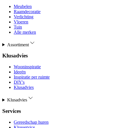
Meubelen
Raamdecoratie
Verlichting
Vloeren
Tuin
Alle merken
Assortiment
Klusadvies
Wooninspiratie
Ideeën
Inspiratie per ruimte
DIY's
Klusadvies
Klusadvies
Services
Gereedschap huren
Klusservice