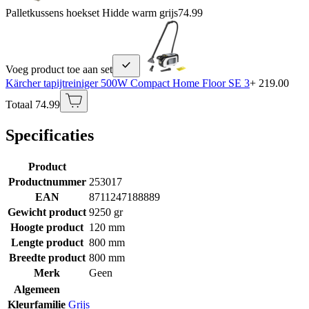
Palletkussens hoekset Hidde warm grijs
74.99
Voeg product toe aan set
Kärcher tapijtreiniger 500W Compact Home Floor SE 3
+ 219.00
Totaal 74.99
Specificaties
Product
Productnummer
253017
EAN
8711247188889
Gewicht product
9250 gr
Hoogte product
120 mm
Lengte product
800 mm
Breedte product
800 mm
Merk
Geen
Algemeen
Kleurfamilie
Grijs