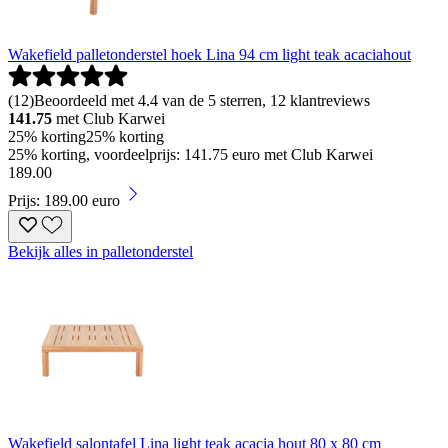
Wakefield palletonderstel hoek Lina 94 cm light teak acaciahout
(
12
)
Beoordeeld met 4.4 van de 5 sterren, 12 klantreviews
141.75
met Club Karwei
25% korting
25% korting
25% korting, voordeelprijs: 141.75 euro met Club Karwei
189
.
00
Prijs: 189.00 euro
Bekijk alles in palletonderstel
Wakefield salontafel Lina light teak acacia hout 80 x 80 cm