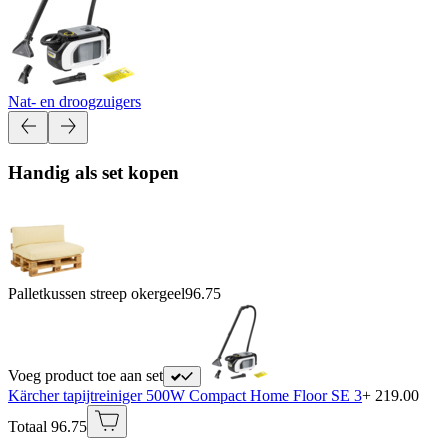
Nat- en droogzuigers
Handig als set kopen
Palletkussen streep okergeel
96.75
Voeg product toe aan set
Kärcher tapijtreiniger 500W Compact Home Floor SE 3
+ 219.00
Totaal 96.75