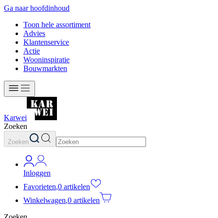
Ga naar hoofdinhoud
Toon hele assortiment
Advies
Klantenservice
Actie
Wooninspiratie
Bouwmarkten
Karwei
Zoeken
Zoeken
Inloggen
Favorieten
,
0 artikelen
Winkelwagen
,
0 artikelen
Zoeken