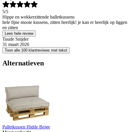
5
/5
Hippe en wekkerzittende balletkussens
hele fijne mooie kussens, zitten heerlijk! je kan er heerlijk op liggen
en zitten
Lees hele review
Tuude Snijder
31 maart 2026
Toon alle 100 klantreviews met tekst
Alternatieven
Palletkussen Hidde Beige