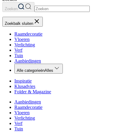
Zoeken
Zoekbalk sluiten
Raamdecoratie
Vloeren
Verlichting
Verf
Tuin
Aanbiedingen
Alle categorieën
Alles
Inspiratie
Klusadvies
Folder & Magazine
Aanbiedingen
Raamdecoratie
Vloeren
Verlichting
Verf
Tuin