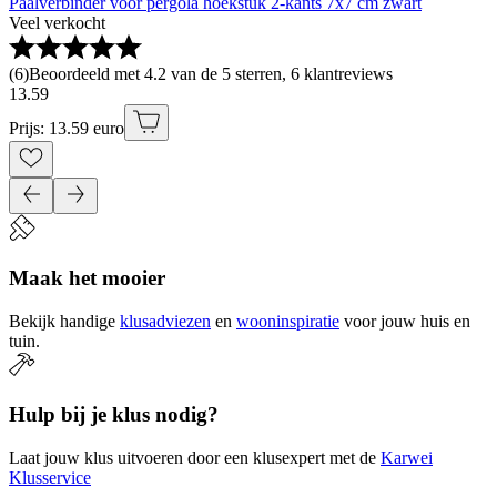
Paalverbinder voor pergola hoekstuk 2-kants 7x7 cm zwart
Veel verkocht
(
6
)
Beoordeeld met 4.2 van de 5 sterren, 6 klantreviews
13
.
59
Prijs: 13.59 euro
Maak het mooier
Bekijk handige
klusadviezen
en
wooninspiratie
voor jouw huis en
tuin.
Hulp bij je klus nodig?
Laat jouw klus uitvoeren door een klusexpert met de
Karwei
Klusservice