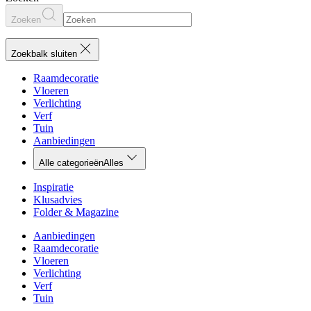
Zoeken
Zoekbalk sluiten
Raamdecoratie
Vloeren
Verlichting
Verf
Tuin
Aanbiedingen
Alle categorieën
Alles
Inspiratie
Klusadvies
Folder & Magazine
Aanbiedingen
Raamdecoratie
Vloeren
Verlichting
Verf
Tuin