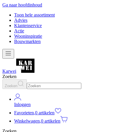
Ga naar hoofdinhoud
Toon hele assortiment
Advies
Klantenservice
Actie
Wooninspiratie
Bouwmarkten
Karwei
Zoeken
Zoeken
Inloggen
Favorieten
,
0 artikelen
Winkelwagen
,
0 artikelen
Zoeken