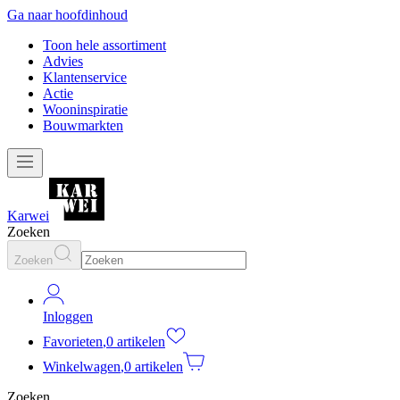
Ga naar hoofdinhoud
Toon hele assortiment
Advies
Klantenservice
Actie
Wooninspiratie
Bouwmarkten
Karwei
Zoeken
Zoeken
Inloggen
Favorieten
,
0 artikelen
Winkelwagen
,
0 artikelen
Zoeken