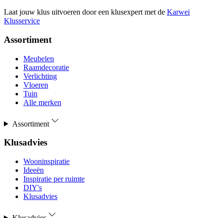
Laat jouw klus uitvoeren door een klusexpert met de
Karwei
Klusservice
Assortiment
Meubelen
Raamdecoratie
Verlichting
Vloeren
Tuin
Alle merken
Assortiment
Klusadvies
Wooninspiratie
Ideeën
Inspiratie per ruimte
DIY's
Klusadvies
Klusadvies