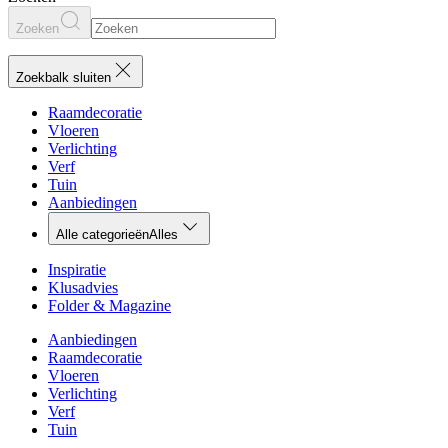
Zoeken
Zoekbalk sluiten
Raamdecoratie
Vloeren
Verlichting
Verf
Tuin
Aanbiedingen
Alle categorieën
Alles
Inspiratie
Klusadvies
Folder & Magazine
Aanbiedingen
Raamdecoratie
Vloeren
Verlichting
Verf
Tuin