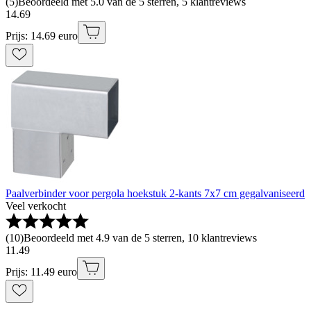
(
5
)
Beoordeeld met 5.0 van de 5 sterren, 5 klantreviews
14
.
69
Prijs: 14.69 euro
Paalverbinder voor pergola hoekstuk 2-kants 7x7 cm gegalvaniseerd
Veel verkocht
(
10
)
Beoordeeld met 4.9 van de 5 sterren, 10 klantreviews
11
.
49
Prijs: 11.49 euro