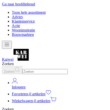
Ga naar hoofdinhoud
Toon hele assortiment
Advies
Klantenservice
Actie
Wooninspiratie
Bouwmarkten
Karwei
Zoeken
Zoeken
Inloggen
Favorieten
,
0 artikelen
Winkelwagen
,
0 artikelen
Zoeken