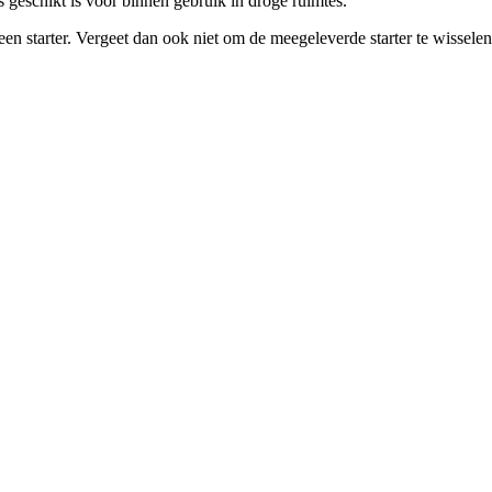
geschikt is voor binnen gebruik in droge ruimtes.
starter. Vergeet dan ook niet om de meegeleverde starter te wisselen 