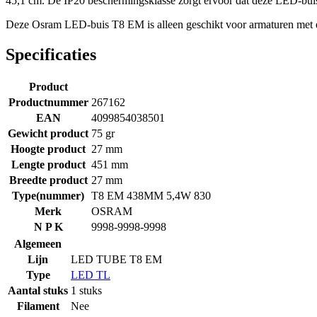
45,1 cm. De IP20 beschermingsklasse zorgt ervoor dat deze LED-buis 
Deze Osram LED-buis T8 EM is alleen geschikt voor armaturen met een 
Specificaties
Product
Productnummer
267162
EAN
4099854038501
Gewicht product
75 gr
Hoogte product
27 mm
Lengte product
451 mm
Breedte product
27 mm
Type(nummer)
T8 EM 438MM 5,4W 830
Merk
OSRAM
N P K
9998-9998-9998
Algemeen
Lijn
LED TUBE T8 EM
Type
LED TL
Aantal stuks
1 stuks
Filament
Nee