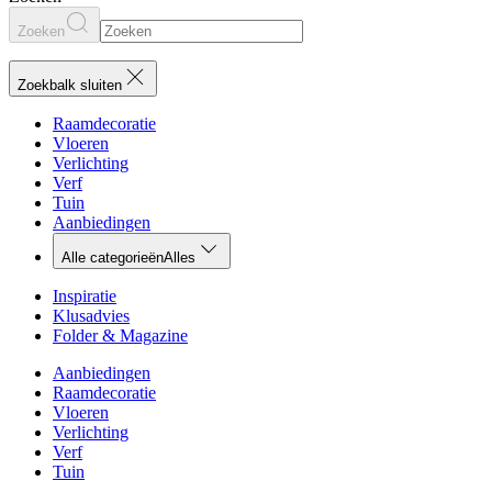
Zoeken
Zoekbalk sluiten
Raamdecoratie
Vloeren
Verlichting
Verf
Tuin
Aanbiedingen
Alle categorieën
Alles
Inspiratie
Klusadvies
Folder & Magazine
Aanbiedingen
Raamdecoratie
Vloeren
Verlichting
Verf
Tuin