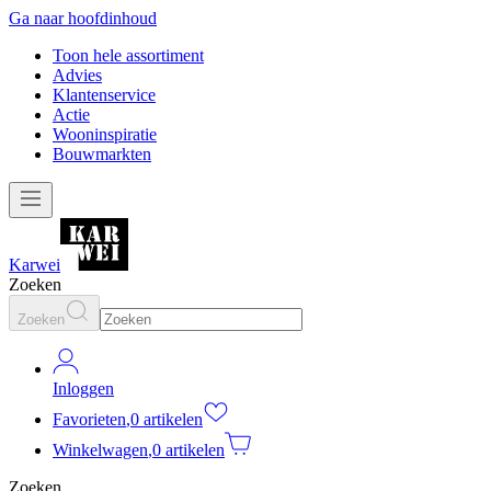
Ga naar hoofdinhoud
Toon hele assortiment
Advies
Klantenservice
Actie
Wooninspiratie
Bouwmarkten
Karwei
Zoeken
Zoeken
Inloggen
Favorieten
,
0 artikelen
Winkelwagen
,
0 artikelen
Zoeken