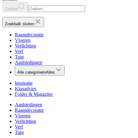
Zoeken
Zoekbalk sluiten
Raamdecoratie
Vloeren
Verlichting
Verf
Tuin
Aanbiedingen
Alle categorieën
Alles
Inspiratie
Klusadvies
Folder & Magazine
Aanbiedingen
Raamdecoratie
Vloeren
Verlichting
Verf
Tuin