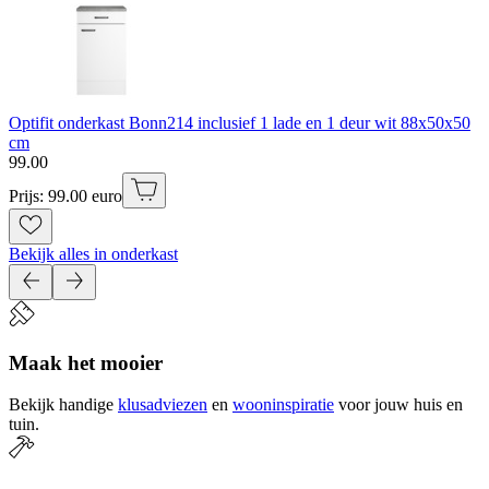
Optifit onderkast Bonn214 inclusief 1 lade en 1 deur wit 88x50x50
cm
99
.
00
Prijs: 99.00 euro
Bekijk alles in onderkast
Maak het mooier
Bekijk handige
klusadviezen
en
wooninspiratie
voor jouw huis en
tuin.