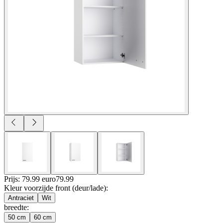
Prijs: 79.99 euro
79
.
99
Kleur voorzijde front (deur/lade)
:
Antraciet
Wit
breedte
:
50 cm
60 cm