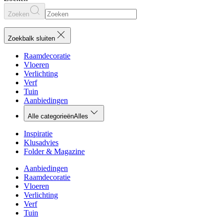
Zoeken
Zoekbalk sluiten
Raamdecoratie
Vloeren
Verlichting
Verf
Tuin
Aanbiedingen
Alle categorieën
Alles
Inspiratie
Klusadvies
Folder & Magazine
Aanbiedingen
Raamdecoratie
Vloeren
Verlichting
Verf
Tuin