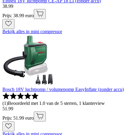
Einhell 18V luchtpomp CE-AP 18 LI (zonder accu)
38
.
99
Prijs: 38.99 euro
Bekijk alles in mini compressor
Bosch 18V luchtpomp / volumepomp EasyInflate (zonder accu)
(
1
)
Beoordeeld met 1.0 van de 5 sterren, 1 klantreview
51
.
99
Prijs: 51.99 euro
Bekijk alles in mini compressor