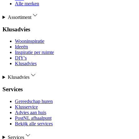
Alle merken
Assortiment
Klusadvies
Wooninspiratie
Ideeën
Inspiratie per ruimte
DIY's
Klusadvies
Klusadvies
Services
Gereedschap huren
Klusservice
Advies aan huis
PostNL afhaalpunt
Bekijk alle services
Services