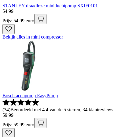
STANLEY draadloze mini luchtpomp SXIF0101
54
.
99
Prijs: 54.99 euro
Bekijk alles in mini compressor
Bosch accupomp EasyPump
(
34
)
Beoordeeld met 4.4 van de 5 sterren, 34 klantreviews
59
.
99
Prijs: 59.99 euro