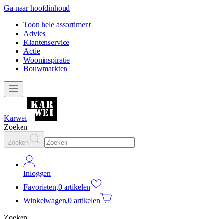
Ga naar hoofdinhoud
Toon hele assortiment
Advies
Klantenservice
Actie
Wooninspiratie
Bouwmarkten
Karwei
Zoeken
Zoeken
Inloggen
Favorieten
,
0 artikelen
Winkelwagen
,
0 artikelen
Zoeken