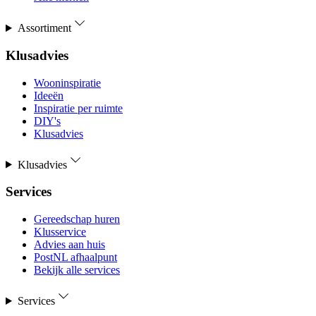
Assortiment
Klusadvies
Wooninspiratie
Ideeën
Inspiratie per ruimte
DIY's
Klusadvies
Klusadvies
Services
Gereedschap huren
Klusservice
Advies aan huis
PostNL afhaalpunt
Bekijk alle services
Services