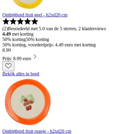
Ontbijtbord fruit geel - h2xd20 cm
(
2
)
Beoordeeld met 5.0 van de 5 sterren, 2 klantreviews
4.49
met korting
50% korting
50% korting
50% korting, voordeelprijs: 4.49 euro met korting
8
.
99
Prijs: 8.99 euro
Bekijk alles in bord
Ontbijtbord fruit oranje - h2xd20 cm