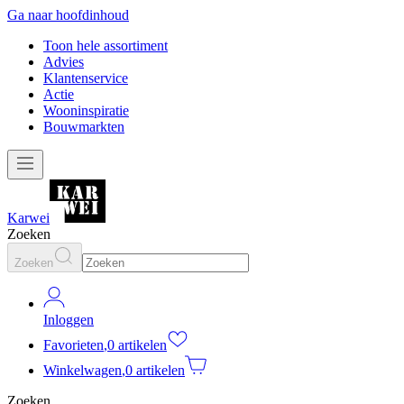
Ga naar hoofdinhoud
Toon hele assortiment
Advies
Klantenservice
Actie
Wooninspiratie
Bouwmarkten
Karwei
Zoeken
Zoeken
Inloggen
Favorieten
,
0 artikelen
Winkelwagen
,
0 artikelen
Zoeken