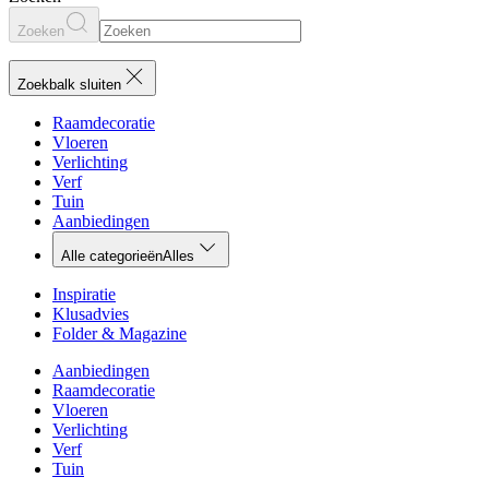
Zoeken
Zoekbalk sluiten
Raamdecoratie
Vloeren
Verlichting
Verf
Tuin
Aanbiedingen
Alle categorieën
Alles
Inspiratie
Klusadvies
Folder & Magazine
Aanbiedingen
Raamdecoratie
Vloeren
Verlichting
Verf
Tuin