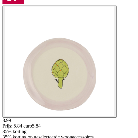
8.99
Prijs: 5.84 euro
5
.
84
35% korting
35% korting op geselecteerde woonaccessoires