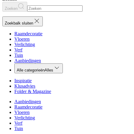
Zoeken
Zoekbalk sluiten
Raamdecoratie
Vloeren
Verlichting
Verf
Tuin
Aanbiedingen
Alle categorieën
Alles
Inspiratie
Klusadvies
Folder & Magazine
Aanbiedingen
Raamdecoratie
Vloeren
Verlichting
Verf
Tuin