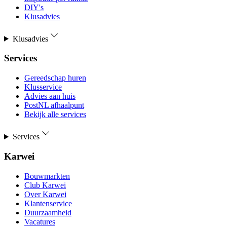
DIY's
Klusadvies
Klusadvies
Services
Gereedschap huren
Klusservice
Advies aan huis
PostNL afhaalpunt
Bekijk alle services
Services
Karwei
Bouwmarkten
Club Karwei
Over Karwei
Klantenservice
Duurzaamheid
Vacatures