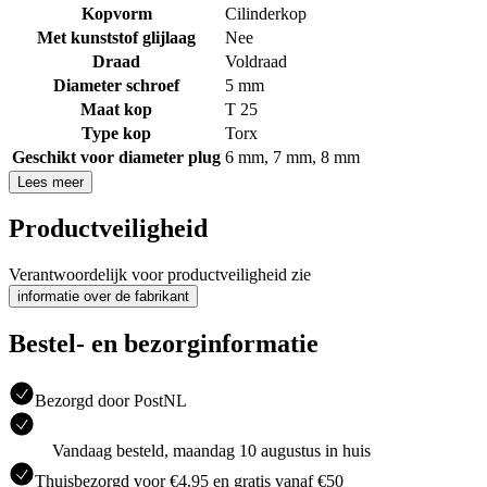
Kopvorm
Cilinderkop
Met kunststof glijlaag
Nee
Draad
Voldraad
Diameter schroef
5 mm
Maat kop
T 25
Type kop
Torx
Geschikt voor diameter plug
6 mm
,
7 mm
,
8 mm
Lees meer
Productveiligheid
Verantwoordelijk voor productveiligheid zie
informatie over de fabrikant
Bestel- en bezorginformatie
Bezorgd door PostNL
Vandaag besteld, maandag 10 augustus in huis
Thuisbezorgd voor €4.95 en gratis vanaf €50