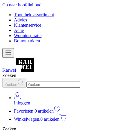
Ga naar hoofdinhoud
Toon hele assortiment
Advies
Klantenservice
Actie
Wooninspiratie
Bouwmarkten
Karwei
Zoeken
Zoeken
Inloggen
Favorieten
,
0 artikelen
Winkelwagen
,
0 artikelen
Zoeken