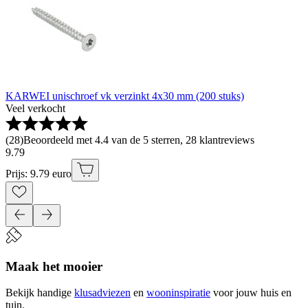
KARWEI unischroef vk verzinkt 4x30 mm (200 stuks)
Veel verkocht
(
28
)
Beoordeeld met 4.4 van de 5 sterren, 28 klantreviews
9
.
79
Prijs: 9.79 euro
Maak het mooier
Bekijk handige
klusadviezen
en
wooninspiratie
voor jouw huis en
tuin.