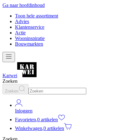
Ga naar hoofdinhoud
Toon hele assortiment
Advies
Klantenservice
Actie
Wooninspiratie
Bouwmarkten
Karwei
Zoeken
Zoeken
Inloggen
Favorieten
,
0 artikelen
Winkelwagen
,
0 artikelen
Zoeken