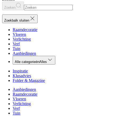
Zoeken
Zoekbalk sluiten
Raamdecoratie
Vloeren
Verlichting
Verf
Tuin
Aanbiedingen
Alle categorieën
Alles
Inspiratie
Klusadvies
Folder & Magazine
Aanbiedingen
Raamdecoratie
Vloeren
Verlichting
Verf
Tuin